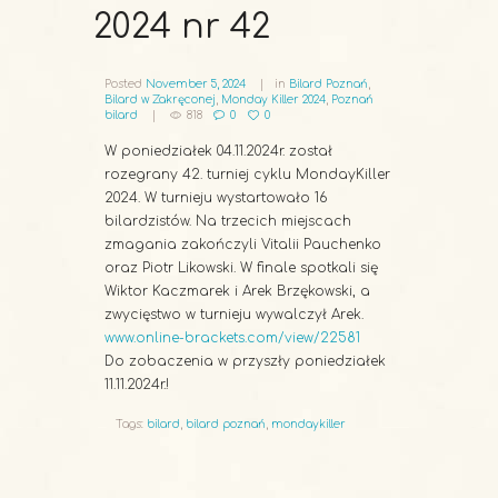
2024 nr 42
Posted
November 5, 2024
in
Bilard Poznań
,
Bilard w Zakręconej
,
Monday Killer 2024
,
Poznań
bilard
818
0
0
W poniedziałek 04.11.2024r. został
rozegrany 42. turniej cyklu MondayKiller
2024. W turnieju wystartowało 16
bilardzistów. Na trzecich miejscach
zmagania zakończyli Vitalii Pauchenko
oraz Piotr Likowski. W finale spotkali się
Wiktor Kaczmarek i Arek Brzękowski, a
zwycięstwo w turnieju wywalczył Arek.
www.online-brackets.com/view/22581
Do zobaczenia w przyszły poniedziałek
11.11.2024r.!
Tags:
bilard
,
bilard poznań
,
mondaykiller