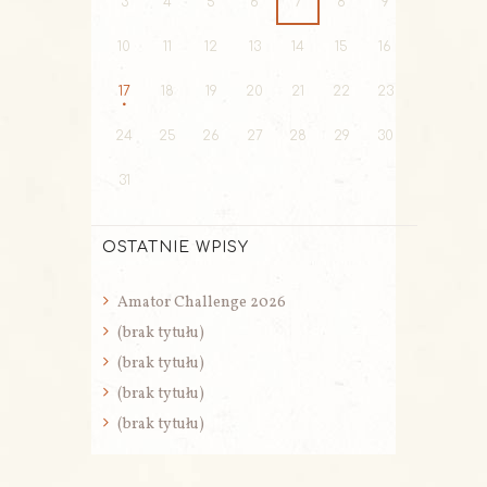
3
4
5
6
7
8
9
10
11
12
13
14
15
16
17
18
19
20
21
22
23
24
25
26
27
28
29
30
31
OSTATNIE WPISY
Amator Challenge 2026
(brak tytułu)
(brak tytułu)
(brak tytułu)
(brak tytułu)