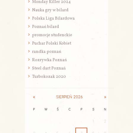
Monday Killer 2024
Nauka gry w bilard
Polska Liga Bilardowa
Poznań bilard
promocje studenckie
Puchar Polski Kobiet
randka poznań
Rozrywka Poznań
Steel dart Poznań
Turbokozak 2020
SIERPIEŃ
2026
P
W
Ś
C
P
S
N
1
2