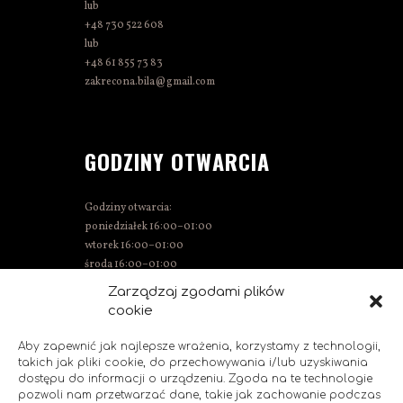
lub
+48 730 522 608
lub
+48 61 855 73 83
zakrecona.bila@gmail.com
GODZINY OTWARCIA
Godziny otwarcia:
poniedziałek 16:00–01:00
wtorek 16:00–01:00
środa 16:00–01:00
czwartek 15:00–01:00
Zarządzaj zgodami plików
piątek 15:00–02:00
cookie
sobota 14:00–02:00
niedziela 14:00–00:00
Aby zapewnić jak najlepsze wrażenia, korzystamy z technologii,
takich jak pliki cookie, do przechowywania i/lub uzyskiwania
dostępu do informacji o urządzeniu. Zgoda na te technologie
pozwoli nam przetwarzać dane, takie jak zachowanie podczas