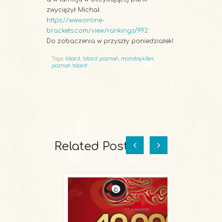
zwyciężył Michał.
https://www.online-
brackets.com/view/rankings/992
Do zobaczenia w przyszły poniedziałek!
Tags:
bilard
,
bilard poznań
,
mondaykiller
,
poznań bilard
Related Posts