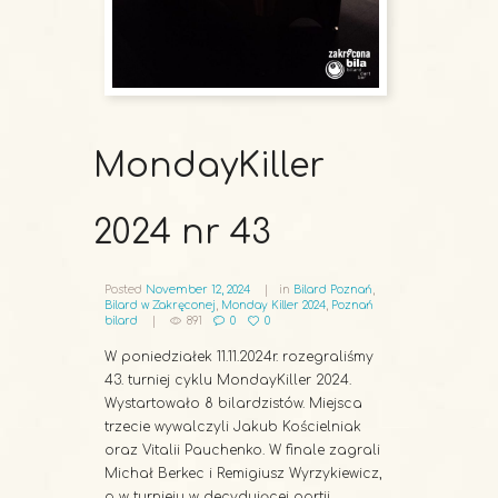
MondayKiller
2024 nr 43
Posted
November 12, 2024
in
Bilard Poznań
,
Bilard w Zakręconej
,
Monday Killer 2024
,
Poznań
bilard
891
0
0
W poniedziałek 11.11.2024r. rozegraliśmy
43. turniej cyklu MondayKiller 2024.
Wystartowało 8 bilardzistów. Miejsca
trzecie wywalczyli Jakub Kościelniak
oraz Vitalii Pauchenko. W finale zagrali
Michał Berkec i Remigiusz Wyrzykiewicz,
a w turnieju w decydującej partii