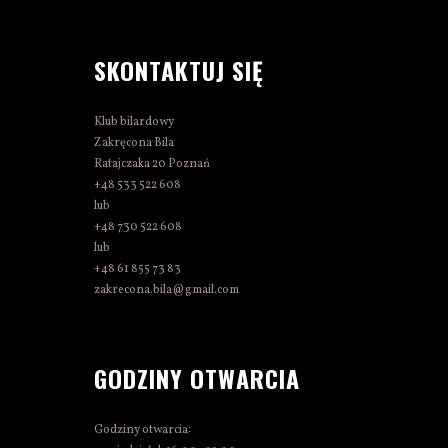
SKONTAKTUJ SIĘ
Klub bilardowy
Zakręcona Bila
Ratajczaka 20 Poznań
+48 533 522 608
lub
+48 730 522 608
lub
+48 61 855 73 83
zakrecona.bila@gmail.com
GODZINY OTWARCIA
Godziny otwarcia: