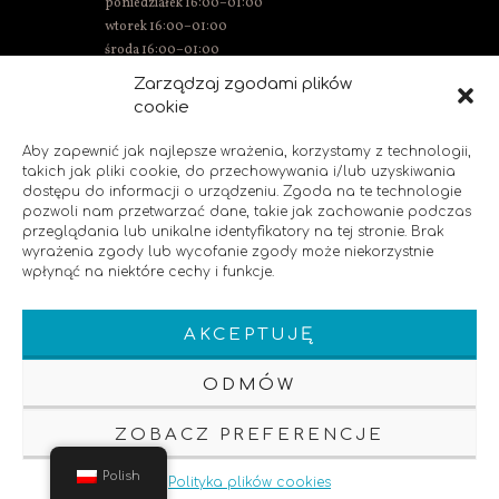
poniedziałek 16:00–01:00
wtorek 16:00–01:00
środa 16:00–01:00
czwartek 15:00–01:00
Zarządzaj zgodami plików
piątek 15:00–02:00
cookie
sobota 14:00–02:00
niedziela 14:00–00:00
Aby zapewnić jak najlepsze wrażenia, korzystamy z technologii,
takich jak pliki cookie, do przechowywania i/lub uzyskiwania
dostępu do informacji o urządzeniu. Zgoda na te technologie
pozwoli nam przetwarzać dane, takie jak zachowanie podczas
SOCIAL MEDIA
przeglądania lub unikalne identyfikatory na tej stronie. Brak
wyrażenia zgody lub wycofanie zgody może niekorzystnie
wpłynąć na niektóre cechy i funkcje.
Polub nas!
AKCEPTUJĘ
ODMÓW
ZOBACZ PREFERENCJE
Klauzula Informacyjna
Polityka Prywatnosci
Pozycjonowanie strony
Polish
Polityka plików cookies