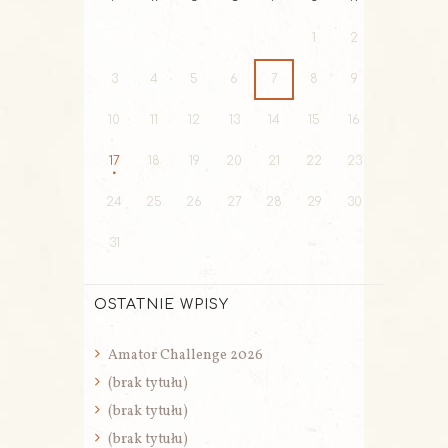
1
2
3
4
5
6
7
8
9
10
11
12
13
14
15
16
17
18
19
20
21
22
23
24
25
26
27
28
29
30
31
OSTATNIE WPISY
Amator Challenge 2026
(brak tytułu)
(brak tytułu)
(brak tytułu)