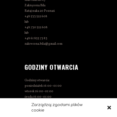
Zakręcona Bila
Ratajczaka 20 Poznań
+48 533 522 608
lub
+48 730 522 608
lub
+48 61 855 73 83
zakrecona.bila@gmail.com
GODZINY OTWARCIA
Godziny otwarcia:
poniedziałek 16:00–01:00
wtorek 16:00–01:00
środa 16:00–01:00
czwartek 15:00–01:00
Zarządzaj zgodami plików
piątek 15:00–02:00
cookie
sobota 14:00–02:00