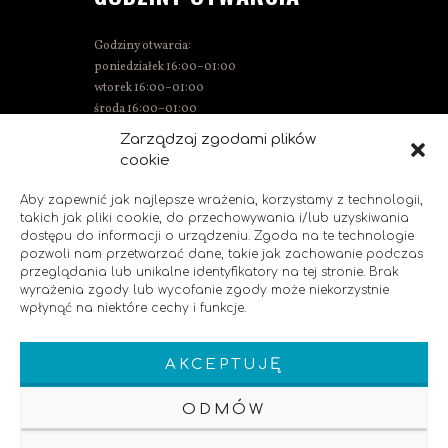
Godziny otwarcia:
poniedziałek 16:00–01:00
wtorek 16:00–01:00
środa 16:00–01:00
czwartek 15:00–01:00
Zarządzaj zgodami plików
piątek 15:00–02:00
cookie
sobota 14:00–02:00
niedziela 14:00–00:00
Aby zapewnić jak najlepsze wrażenia, korzystamy z technologii,
takich jak pliki cookie, do przechowywania i/lub uzyskiwania
dostępu do informacji o urządzeniu. Zgoda na te technologie
pozwoli nam przetwarzać dane, takie jak zachowanie podczas
SOCIAL MEDIA
przeglądania lub unikalne identyfikatory na tej stronie. Brak
wyrażenia zgody lub wycofanie zgody może niekorzystnie
wpłynąć na niektóre cechy i funkcje.
Polub nas!
AKCEPTUJĘ
ODMÓW