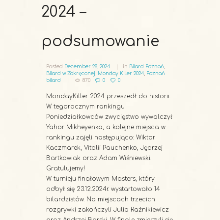
2024 –
podsumowanie
Posted
December 28, 2024
in
Bilard Poznań
,
Bilard w Zakręconej
,
Monday Killer 2024
,
Poznań
bilard
870
0
0
MondayKiller 2024 przeszedł do historii.
W tegorocznym rankingu
Poniedziałkowców zwycięstwo wywalczył
Yahor Mikheyenka, a kolejne miejsca w
rankingu zajęli następująco: Wiktor
Kaczmarek, Vitalii Pauchenko, Jędrzej
Bartkowiak oraz Adam Wiśniewski.
Gratulujemy!
W turnieju finałowym Masters, który
odbył się 23.12.2024r. wystartowało 14
bilardzistów. Na miejscach trzecich
rozgrywki zakończyli Julia Raźnikiewicz