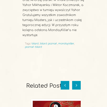
oraz Andrzej Barski. W finale zmierzyli się
Yahor Mikheyenka i Wiktor Kaczmarek, a
zwycięstwo w turnieju wywalczył Yahor.
Gratulujemy wszystkim zawodnikom
turnieju Masters, jak i uczestnikom całej
tegorocznej edycji. W przyszłym roku
kolejna odsłona MondayKiller’a nie
wystartuje.
Tags:
bilard
,
bilard poznań
,
mondaykiller
,
poznań bilard
Related Posts