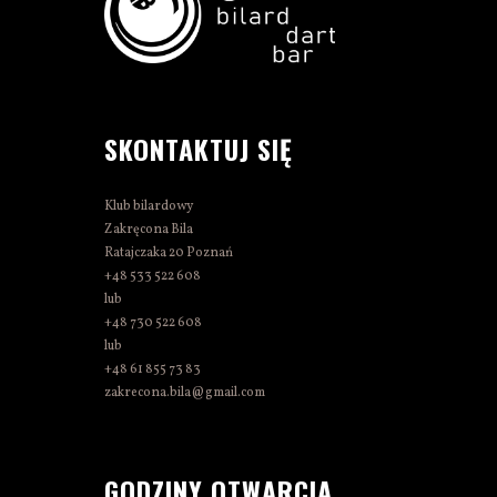
SKONTAKTUJ SIĘ
Klub bilardowy
Zakręcona Bila
Ratajczaka 20 Poznań
+48 533 522 608
lub
+48 730 522 608
lub
+48 61 855 73 83
zakrecona.bila@gmail.com
GODZINY OTWARCIA