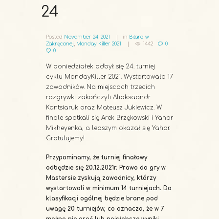
24
Posted
November 24, 2021
in
Bilard w
Zakręconej
,
Monday Killer 2021
1442
0
0
W poniedziałek odbył się 24. turniej
cyklu MondayKiller 2021. Wystartowało 17
zawodników. Na miejscach trzecich
rozgrywki zakończyli Aliaksaandr
Kantsiaruk oraz Mateusz Jukiewicz. W
finale spotkali się Arek Brzękowski i Yahor
Mikheyenka, a lepszym okazał się Yahor.
Gratulujemy!
Przypominamy, że turniej finałowy
odbędzie się 20.12.2021r. Prawo do gry w
Mastersie zyskują zawodnicy, którzy
wystartowali w minimum 14 turniejach. Do
klasyfikacji ogólnej będzie brane pod
uwagę 20 turniejów, co oznacza, że w 7