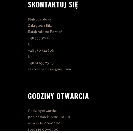
SKONTAKTUJ SIĘ
Klub bilardowy
Zakręcona Bila
Ratajczaka 20 Poznań
+48 533 522 608
lub
+48 730 522 608
lub
+48 61 855 73 83
zakrecona.bila@gmail.com
GODZINY OTWARCIA
Godziny otwarcia:
poniedziałek 16:00–01:00
wtorek 16:00–01:00
środa 16:00–01:00