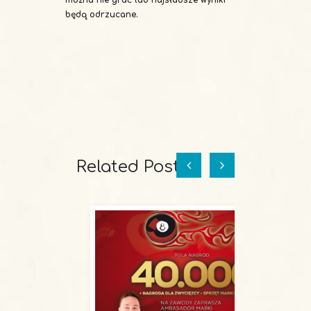
można nie grać lub najsłabsze wyniki
będą odrzucane.
Related Posts