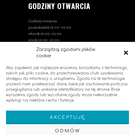
GODZINY OTWARCIA
Godziny otwarcia:
poniedziałek 16:00–01:00
wtorek 16:00–01:00
środa 16:00–01:00
czwartek 15:00–01:00
Zarządzaj zgodami plików
piątek 15:00–02:00
cookie
sobota 14:00–02:00
niedziela 14:00–00:00
Aby zapewnić jak najlepsze wrażenia, korzystamy z technologii,
takich jak pliki cookie, do przechowywania i/lub uzyskiwania
dostępu do informacji o urządzeniu. Zgoda na te technologie
pozwoli nam przetwarzać dane, takie jak zachowanie podczas
SOCIAL MEDIA
przeglądania lub unikalne identyfikatory na tej stronie. Brak
wyrażenia zgody lub wycofanie zgody może niekorzystnie
wpłynąć na niektóre cechy i funkcje.
Polub nas!
AKCEPTUJĘ
ODMÓW