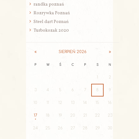
randka poznań
Rozrywka Poznań
Steel dart Poznań
Turbokozak 2020
SIERPIEŃ
2026
P
W
Ś
C
P
S
N
1
2
3
4
5
6
7
8
9
10
11
12
13
14
15
16
17
18
19
20
21
22
23
24
25
26
27
28
29
30