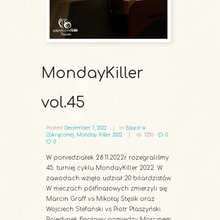
MondayKiller
vol.45
Posted
December 1, 2022
in
Bilard w
Zakręconej
,
Monday Killer 2022
1250
0
0
W poniedziałek 28.11.2022r. rozegraliśmy
45. turniej cyklu MondayKiller 2022. W
zawodach wzięło udział 20 bilardzistów.
W meczach półfinałowych zmierzyli się:
Marcin Graff vs Mikołaj Stęsik oraz
Wojciech Stefański vs Piotr Ptaszyński.
Pojedynek finałowy pomiędzy Marcinem