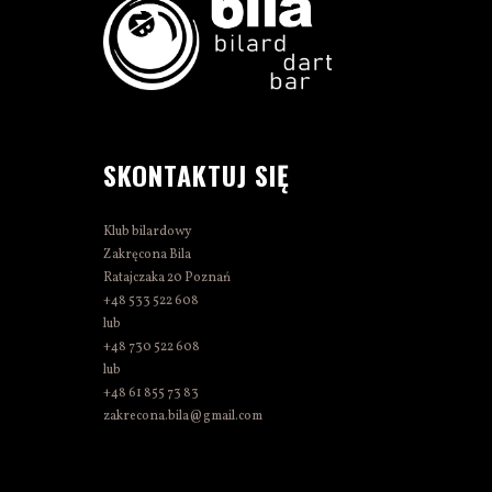
SKONTAKTUJ SIĘ
Klub bilardowy
Zakręcona Bila
Ratajczaka 20 Poznań
+48 533 522 608
lub
+48 730 522 608
lub
+48 61 855 73 83
zakrecona.bila@gmail.com