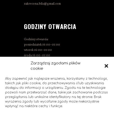
zakrecona.bila@gmail.com
GODZINY OTWARCIA
Godziny otwarcia:
poniedziałek 16:00–01:00
wtorek 16:00–01:00
środa 16:00–01:00
czwartek 15:00–01:00
Zarządzaj zgodami plików
piątek 15:00–02:00
cookie
sobota 14:00–02:00
niedziela 14:00–00:00
Aby zapewnić jak najlepsze wrażenia, korzystamy z technologii,
takich jak pliki cookie, do przechowywania i/lub uzyskiwania
dostępu do informacji o urządzeniu. Zgoda na te technologie
pozwoli nam przetwarzać dane, takie jak zachowanie podczas
SOCIAL MEDIA
przeglądania lub unikalne identyfikatory na tej stronie. Brak
wyrażenia zgody lub wycofanie zgody może niekorzystnie
wpłynąć na niektóre cechy i funkcje.
Polub nas!