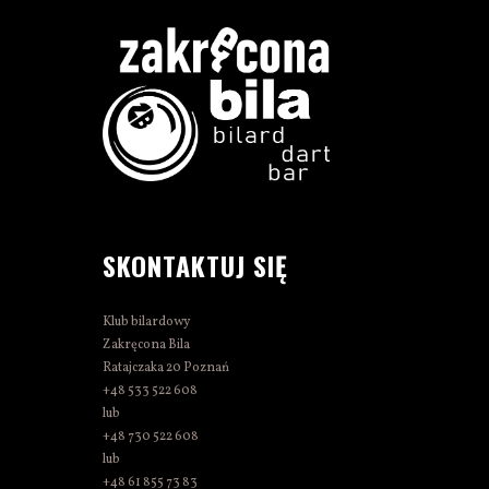
SKONTAKTUJ SIĘ
Klub bilardowy
Zakręcona Bila
Ratajczaka 20 Poznań
+48 533 522 608
lub
+48 730 522 608
lub
+48 61 855 73 83