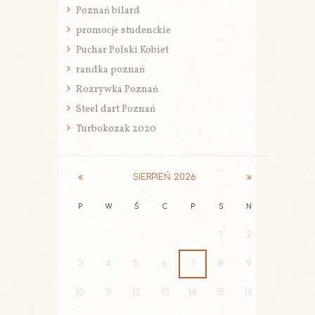
Poznań bilard
promocje studenckie
Puchar Polski Kobiet
randka poznań
Rozrywka Poznań
Steel dart Poznań
Turbokozak 2020
SIERPIEŃ
2026
P
W
Ś
C
P
S
N
1
2
3
4
5
6
7
8
9
10
11
12
13
14
15
16