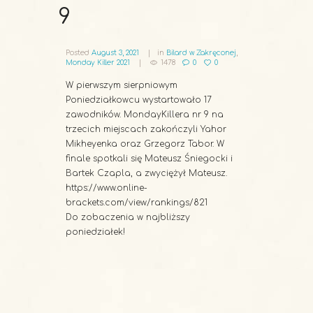
9
Posted
August 3, 2021
in
Bilard w Zakręconej
,
Monday Killer 2021
1478
0
0
W pierwszym sierpniowym
Poniedziałkowcu wystartowało 17
zawodników. MondayKillera nr 9 na
trzecich miejscach zakończyli Yahor
Mikheyenka oraz Grzegorz Tabor. W
finale spotkali się Mateusz Śniegocki i
Bartek Czapla, a zwyciężył Mateusz.
https://www.online-
brackets.com/view/rankings/821
Do zobaczenia w najbliższy
poniedziałek!