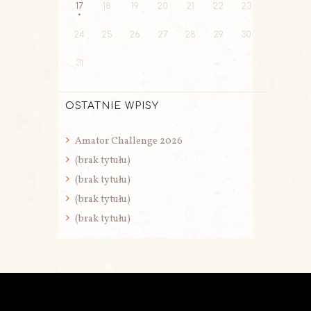
17
18
19
20
21
22
23
24
25
26
27
28
29
30
31
OSTATNIE WPISY
Amator Challenge 2026
(brak tytułu)
(brak tytułu)
(brak tytułu)
(brak tytułu)