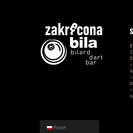
K
Z
R
+
l
+
l
+
z
Polish