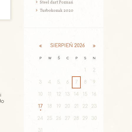
Steel dart Poznań
Turbokozak 2020
SIERPIEŃ
2026
P
W
Ś
C
P
S
N
1
2
3
4
5
6
7
8
9
10
11
12
13
14
15
16
i
do
17
18
19
20
21
22
23
24
25
26
27
28
29
30
31