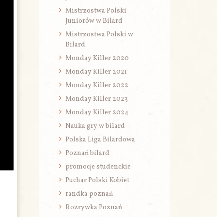
Mistrzostwa Polski
Juniorów w Bilard
Mistrzostwa Polski w
Bilard
Monday Killer 2020
Monday Killer 2021
Monday Killer 2022
Monday Killer 2023
Monday Killer 2024
Nauka gry w bilard
Polska Liga Bilardowa
Poznań bilard
promocje studenckie
Puchar Polski Kobiet
randka poznań
Rozrywka Poznań