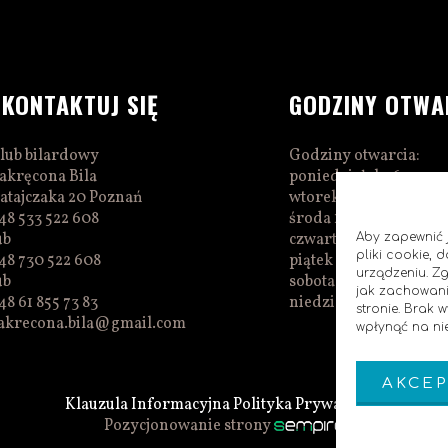
SKONTAKTUJ SIĘ
GODZINY OTWA
lub bilardowy
Godziny otwarcia:
akręcona Bila
poniedziałek 16:00–0
atajczaka 20 Poznań
wtorek 16:00–01:00
48 533 522 608
środa 16:00–01:00
ub
czwartek 15:00–01:00
Aby zapewnić j
pliki cookie,
48 730 522 608
piątek 15:00–02:00
urządzeniu. Z
ub
sobota 14:00–02:00
jak zachowani
48 61 855 73 83
niedziela 14:00–00:0
stronie. Brak
akrecona.bila@gmail.com
wpłynąć na nie
AKCEP
Klauzula Informacyjna
Polityka Prywatnosci
Pozycjonowanie strony