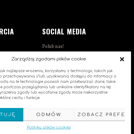
RCIA
SOCIAL MEDIA
Polub nas!
1:00
Zarządzaj zgodami plików cookie
ak najlepsze wrażenia, korzystamy z technologii, takich jak
 do przechowywania i/lub uzyskiwania dostępu do informacji o
goda na te technologie pozwoli nam przetwarzać dane, takie
e podczas przeglądania lub unikalne identyfikatory na tej
0
 wyrażenia zgody lub wycofanie zgody może niekorzystnie
które cechy i funkcje.
TUJĘ
ODMÓW
ZOBACZ PREFERE
Polityka plików cookies