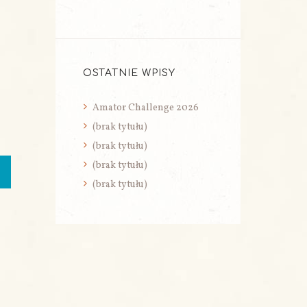
OSTATNIE WPISY
Amator Challenge 2026
(brak tytułu)
(brak tytułu)
(brak tytułu)
(brak tytułu)