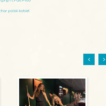
je.php?cPath=160
har polski kobiet