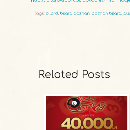
http://bilard-sport.pl/ppkobiet/informac
Tags:
bilard
,
bilard poznań
,
poznań bilard
,
puc
Related Posts