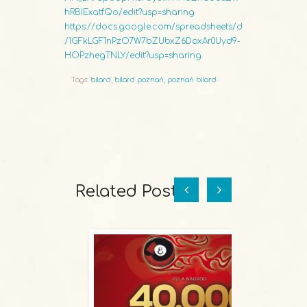
hRBIExatfQo/edit?usp=sharing
https://docs.google.com/spreadsheets/d
/1GFkLGF1nPzO7W7bZUbxZ6DoxAr0Uyd9-
HOPzhegTNLY/edit?usp=sharing
Tags:
bilard
,
bilard poznań
,
poznań bilard
Related Posts