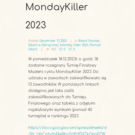
MondayKiller
2023
Posted
December 17, 2023
in
Bilard Poznań
,
Bilard w Zakręconej
,
Monday Killer 2023
,
Poznań
bilard
1167
0
0
W poniedziałek 18.12.2023r. o godz. 18
zostanie rozegrany Turniej Finałowy
Masters cyklu MondayKiller 2023. Do
udziału w zawodach zakwalifikowało się
13 zawodników. W poniższych linkach
dostępna jest lista osób
zakwalifikowanych do Turnieju
Finałowego oraz tabela z odjętymi
najsłabszymi wynikami (ponad 40
turniejów) w rankingu 2023.
https://docs.google.com/spreadsheets/d
/1N_zXrCpbdpPke9bySli9HfTdZkGbo0ZW