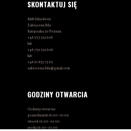
SKONTAKTUJ SIĘ
Klub bilardowy
Zakręcona Bila
Ratajczaka 20 Poznań
+48 533 522 608
lub
+48 730 522 608
lub
+48 61 855 73 83
zakrecona.bila@gmail.com
GODZINY OTWARCIA
Godziny otwarcia:
poniedziałek 16:00–01:00
wtorek 16:00–01:00
środa 16:00–01:00