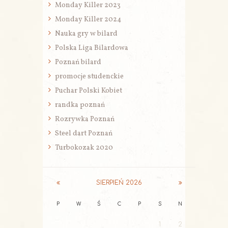
Monday Killer 2023
Monday Killer 2024
Nauka gry w bilard
Polska Liga Bilardowa
Poznań bilard
promocje studenckie
Puchar Polski Kobiet
randka poznań
Rozrywka Poznań
Steel dart Poznań
Turbokozak 2020
SIERPIEŃ
2026
P
W
Ś
C
P
S
N
1
2