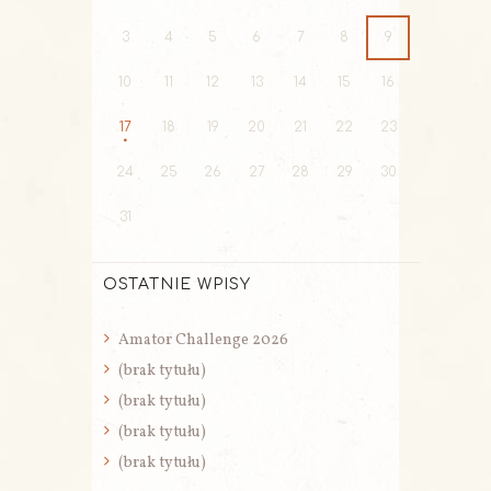
3
4
5
6
7
8
9
10
11
12
13
14
15
16
17
18
19
20
21
22
23
24
25
26
27
28
29
30
31
OSTATNIE WPISY
Amator Challenge 2026
(brak tytułu)
(brak tytułu)
(brak tytułu)
(brak tytułu)