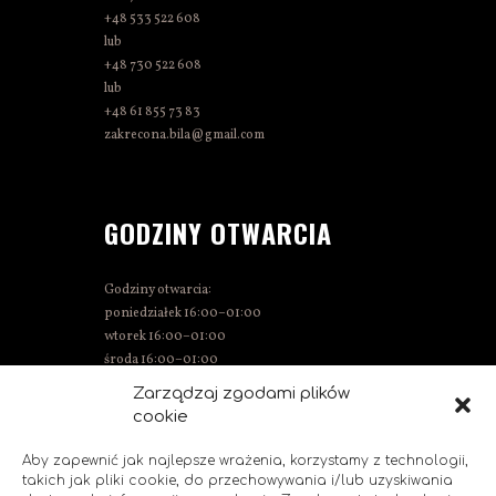
+48 533 522 608
lub
+48 730 522 608
lub
+48 61 855 73 83
zakrecona.bila@gmail.com
GODZINY OTWARCIA
Godziny otwarcia:
poniedziałek 16:00–01:00
wtorek 16:00–01:00
środa 16:00–01:00
czwartek 15:00–01:00
Zarządzaj zgodami plików
piątek 15:00–02:00
cookie
sobota 14:00–02:00
niedziela 14:00–00:00
Aby zapewnić jak najlepsze wrażenia, korzystamy z technologii,
takich jak pliki cookie, do przechowywania i/lub uzyskiwania