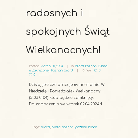
radosnych i
spokojnych Świąt
Wielkanocnych!
Posted
March 30, 2024
in
Bilard Poznań
,
Bilard
w Zakręconej
,
Poznań bilard
969
0
0
Dzisiaj jeszcze pracujemy normalnie. W
Niedzielę i Poniedziałek Wielkanocny
(31.03-01.04) klub będzie zamknięty.
Do zobaczenia we wtorek 02.04.2024r.!
Tags:
bilard
,
bilard poznań
,
poznań bilard