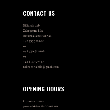
CONTACT US
Billiards club
Zakręcona Bila
Ratajczaka 20 Poznań
+48 533 522 608
or
+48 730 522 608
or
+48 61 855 73 83
zakrecona.bila@gmail.com
OPENING HOURS
Opening hours:
poniedziałek 16:00–01:00