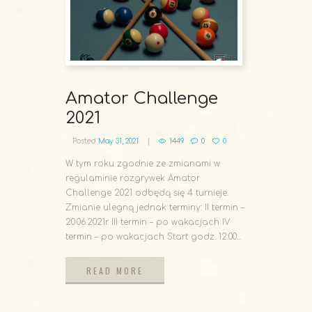
Amator Challenge
2021
Posted
May 31, 2021
1449
0
0
W tym roku zgodnie ze zmianami w
regulaminie rozgrywek Amator
Challenge 2021 odbędą się 4 turnieje.
Zmianie ulegną jednak terminy: II termin –
20.06.2021r. III termin – po wakacjach IV
termin – po wakacjach Start godz. 12:00...
READ MORE
READ MORE