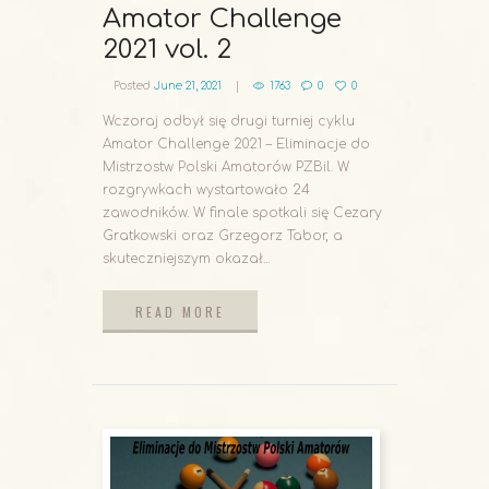
Amator Challenge
2021 vol. 2
Posted
June 21, 2021
1763
0
0
Wczoraj odbył się drugi turniej cyklu
Amator Challenge 2021 – Eliminacje do
Mistrzostw Polski Amatorów PZBil. W
rozgrywkach wystartowało 24
zawodników. W finale spotkali się Cezary
Gratkowski oraz Grzegorz Tabor, a
skuteczniejszym okazał...
READ MORE
READ MORE