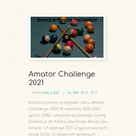
Amator Challenge
2021
Posted
May 6, 2021
1629
0
0
Rozpoczynamy rozgrywki cyklu Amator
Challenge 2021! W niedzielę 30.05.2021
(godz. 12:00) odbędzie się pierwszy turniej
Eliminacji do Mistrzostw Polski Amatorów
Amator Challenge 2021 organizowanych
przez PZBil. O kolejnych terminach