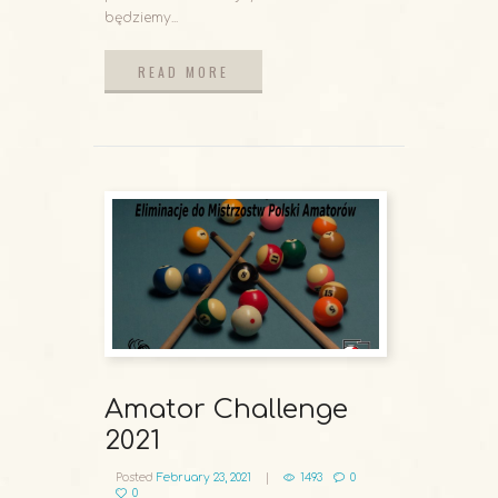
będziemy...
READ MORE
READ MORE
Amator Challenge
2021
Posted
February 23, 2021
1493
0
0