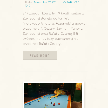
Posted
November 22, 2021
1442
0
0
247 zawodników w tym 9 kwalifikantów z
Zakręconej stanęło do turnieju
finałowego Amatora. Rozgrywki grupowe
przebrnęło 4: Cezary, Szymon i Yahor z
Zakręconej oraz Rafał z Czarnej Bili
Lwówek. I rundy fazy pucharowej nie
przebrnęli Rafał i Cezary...
READ MORE
READ MORE