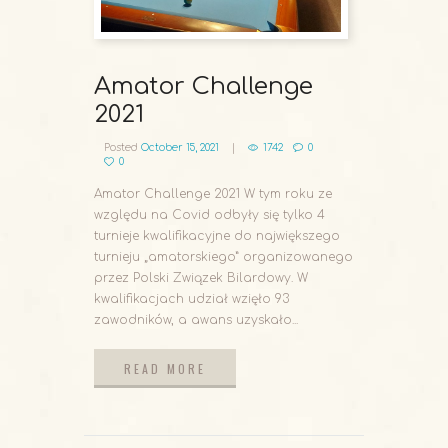
Amator Challenge
2021
Posted
October 15, 2021
1742
0
0
Amator Challenge 2021 W tym roku ze
względu na Covid odbyły się tylko 4
turnieje kwalifikacyjne do największego
turnieju „amatorskiego” organizowanego
przez Polski Związek Bilardowy. W
kwalifikacjach udział wzięło 93
zawodników, a awans uzyskało...
READ MORE
READ MORE