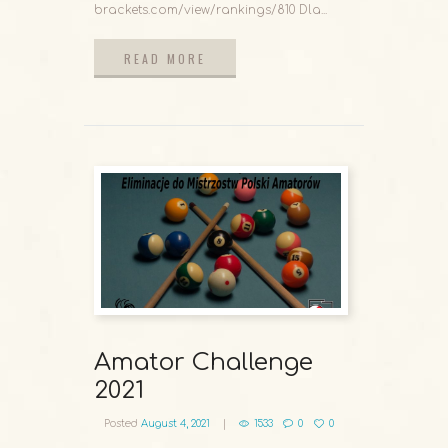
brackets.com/view/rankings/810 Dla...
READ MORE
READ MORE
Amator Challenge
2021
Posted
August 4, 2021
1533
0
0