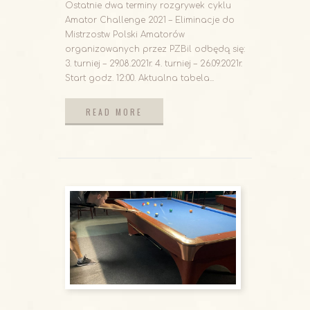
Ostatnie dwa terminy rozgrywek cyklu
Amator Challenge 2021 – Eliminacje do
Mistrzostw Polski Amatorów
organizowanych przez PZBil odbędą się:
3. turniej – 29.08.2021r. 4. turniej – 26.09.2021r.
Start godz. 12:00. Aktualna tabela...
READ MORE
READ MORE