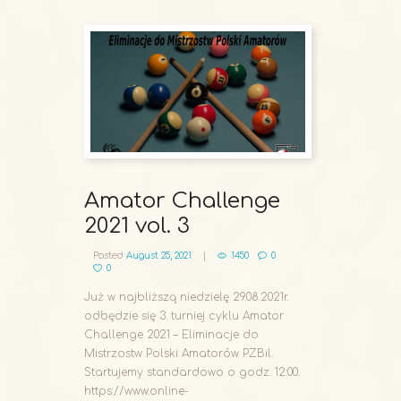
Amator Challenge
2021 vol. 3
Posted
August 25, 2021
1450
0
0
Już w najbliższą niedzielę 29.08.2021r.
odbędzie się 3. turniej cyklu Amator
Challenge 2021 – Eliminacje do
Mistrzostw Polski Amatorów PZBil.
Startujemy standardowo o godz. 12:00.
https://www.online-