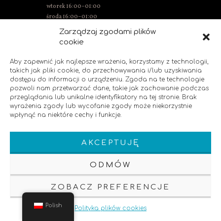
wtorek 16:00–01:00
środa 16:00–01:00
czwartek 15:00–01:00
Zarządzaj zgodami plików
piątek 15:00–02:00
cookie
sobota 14:00–02:00
niedziela 14:00–00:00
Aby zapewnić jak najlepsze wrażenia, korzystamy z technologii,
takich jak pliki cookie, do przechowywania i/lub uzyskiwania
dostępu do informacji o urządzeniu. Zgoda na te technologie
pozwoli nam przetwarzać dane, takie jak zachowanie podczas
SOCIAL MEDIA
przeglądania lub unikalne identyfikatory na tej stronie. Brak
wyrażenia zgody lub wycofanie zgody może niekorzystnie
wpłynąć na niektóre cechy i funkcje.
Polub nas!
AKCEPTUJĘ
ODMÓW
ZOBACZ PREFERENCJE
Klauzula Informacyjna
Polityka Prywatnosci
Pozycjonowanie strony
Polish
Polityka plików cookies