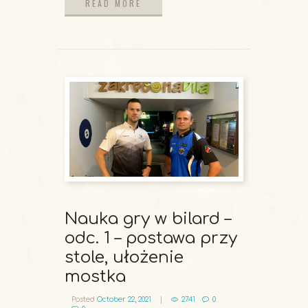
READ MORE
READ MORE
Nauka gry w bilard –
odc. 1 – postawa przy
stole, ułożenie
mostka
Posted
October 22, 2021
2741
0