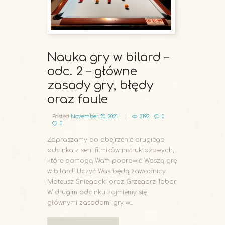
Nauka gry w bilard –
odc. 2 – główne
zasady gry, błędy
oraz faule
Posted
November 20, 2021
3192
0
0
Zapraszamy do obejrzenie drugiego
odcinka z serii filmików instruktażowych,
które pomogą Wam poprawić Waszą grę
w bilard! Uczyć Was będą zawodnicy
Mateusz Śniegocki oraz Grzegorz Tabor.
W drugim odcinku zajmiemy się
głównymi zasadami gry w...