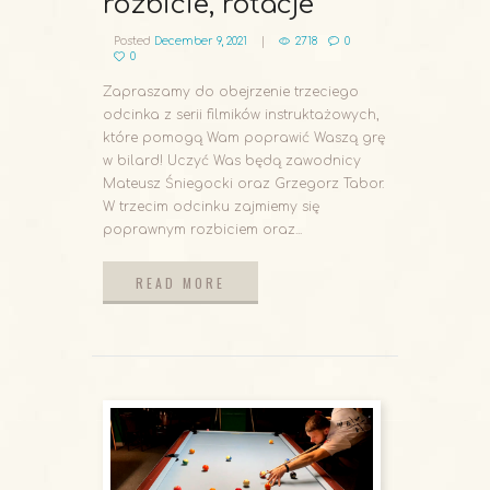
rozbicie, rotacje
Posted
December 9, 2021
2718
0
0
Zapraszamy do obejrzenie trzeciego
odcinka z serii filmików instruktażowych,
które pomogą Wam poprawić Waszą grę
w bilard! Uczyć Was będą zawodnicy
Mateusz Śniegocki oraz Grzegorz Tabor.
W trzecim odcinku zajmiemy się
poprawnym rozbiciem oraz...
READ MORE
READ MORE