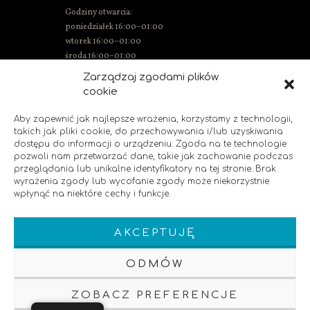
Godziny otwarcia:
poniedziałek 16:00–01:00
wtorek 16:00–01:00
środa 16:00–01:00
czwartek 15:00–01:00
Zarządzaj zgodami plików
piątek 15:00–02:00
cookie
sobota 14:00–02:00
niedziela 14:00–00:00
Aby zapewnić jak najlepsze wrażenia, korzystamy z technologii,
takich jak pliki cookie, do przechowywania i/lub uzyskiwania
dostępu do informacji o urządzeniu. Zgoda na te technologie
pozwoli nam przetwarzać dane, takie jak zachowanie podczas
SOCIAL MEDIA
przeglądania lub unikalne identyfikatory na tej stronie. Brak
wyrażenia zgody lub wycofanie zgody może niekorzystnie
wpłynąć na niektóre cechy i funkcje.
Polub nas!
AKCEPTUJĘ
ODMÓW
ZOBACZ PREFERENCJE
Klauzula Informacyjna
Polityka Prywatnosci