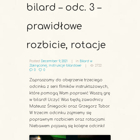
bilard – odc. 3 –
prawidłowe
rozbicie, rotacje
Posted
December 9, 2021
in
Bilard w
Zakręconej
,
Instrukcje bilardowe
2722
0
0
Zapraszamy do obejrzenie trzeciego
odcinka z serii filmików instruktażowych,
które pomogą Wam poprawić Waszą grę
w bilard! Uczyć Was będą zawodnicy
Mateusz Śniegocki oraz Grzegorz Tabor.
W trzecim odcinku zajmiemy się
poprawnym rozbiciem oraz rotacjami.
Niebawem pojawią się kolejne odcinki!