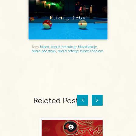
Kliknij, żeby
zaakceptować
marketing pliki cookies
i włączyć tę treść
Tags:
bilard
,
bilard instrukcje
,
bilard lekcje
,
bilard podstawy
,
bilard rotacje
,
bilard rozbicie
Related Posts