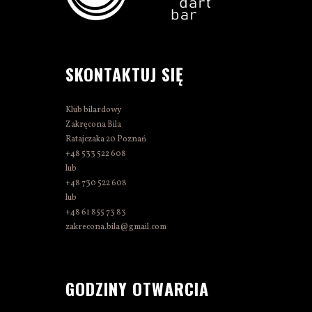
SKONTAKTUJ SIĘ
Klub bilardowy
Zakręcona Bila
Ratajczaka 20 Poznań
+48 533 522 608
lub
+48 730 522 608
lub
+48 61 855 73 83
zakrecona.bila@gmail.com
GODZINY OTWARCIA