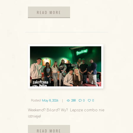
READ MORE
READ MORE
Posted
May 8, 2026
288
0
0
Weekend? Bilard? Wy? Lepsze combo nie
istnieje!
READ MORE