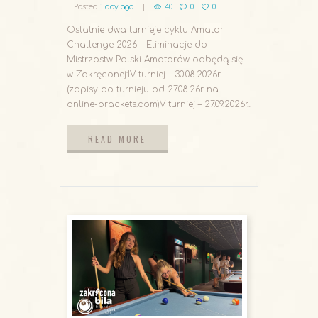
Posted
1 day ago
40
0
0
Ostatnie dwa turnieje cyklu Amator
Challenge 2026 – Eliminacje do
Mistrzostw Polski Amatorów odbędą się
w Zakręconej:IV turniej – 30.08.2026r.
(zapisy do turnieju od 27.08.26r. na
online-brackets.com)V turniej – 27.09.2026r...
READ MORE
READ MORE