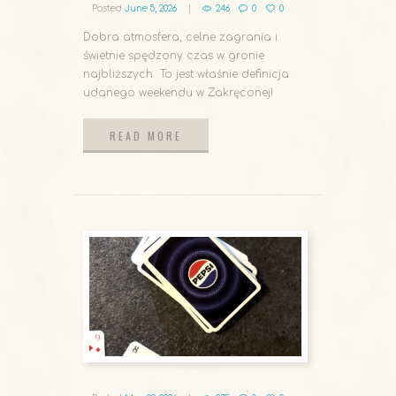
Posted
June 5, 2026
246
0
0
Dobra atmosfera, celne zagrania i
świetnie spędzony czas w gronie
najbliższych To jest właśnie definicja
udanego weekendu w Zakręconej!
READ MORE
READ MORE