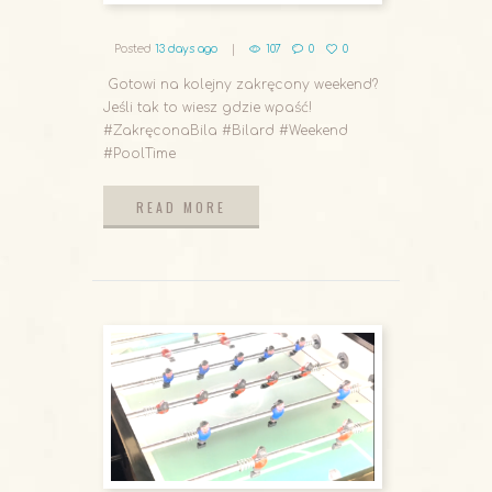
Posted
13 days ago
107
0
0
Gotowi na kolejny zakręcony weekend?
Jeśli tak to wiesz gdzie wpaść!
#ZakręconaBila #Bilard #Weekend
#PoolTime
READ MORE
READ MORE