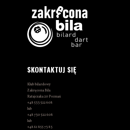
SKONTAKTUJ SIĘ
Klub bilardowy
Zakręcona Bila
Ratajczaka 20 Poznań
+48 533 522 608
lub
+48 730 522 608
lub
+48 61 855 73 83