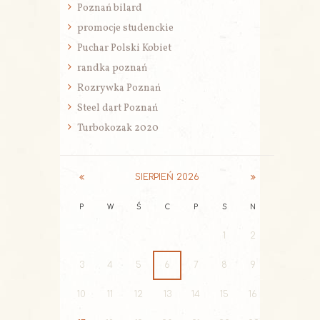
Poznań bilard
promocje studenckie
Puchar Polski Kobiet
randka poznań
Rozrywka Poznań
Steel dart Poznań
Turbokozak 2020
SIERPIEŃ
2026
P
W
Ś
C
P
S
N
1
2
3
4
5
6
7
8
9
10
11
12
13
14
15
16