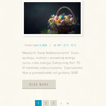
Posted
April 3, 2026
347
0
0
Wesołych Świąt Wielkanocnych! Dużo
spokoju, radości i wiosennej energii
życzy cała załoga Zakręconej Bili! PS.
W niedzielę odpoczywamy Zapraszamy
Was w poniedziałek od godziny 18:00!
READ MORE
READ MORE
1
2
3