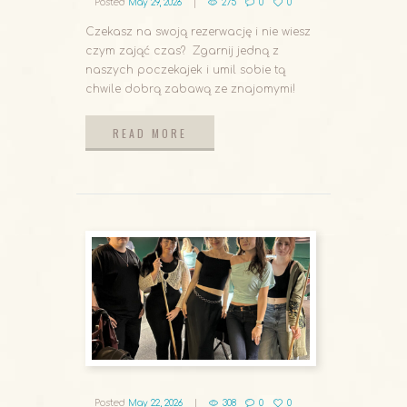
Posted
May 29, 2026
275
0
0
Czekasz na swoją rezerwację i nie wiesz
czym zająć czas? Zgarnij jedną z
naszych poczekajek i umil sobie tą
chwile dobrą zabawą ze znajomymi!
READ MORE
READ MORE
Posted
May 22, 2026
308
0
0