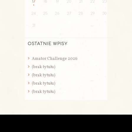
17
18
19
20
21
22
23
24
25
26
27
28
29
30
31
OSTATNIE WPISY
Amator Challenge 2026
(brak tytułu)
(brak tytułu)
(brak tytułu)
(brak tytułu)