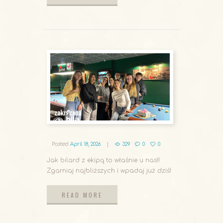
READ MORE
Posted
April 18, 2026
329
0
0
Jak bilard z ekipą to właśnie u nas!!
Zgarniaj najbliższych i wpadaj już dziś!
READ MORE
READ MORE