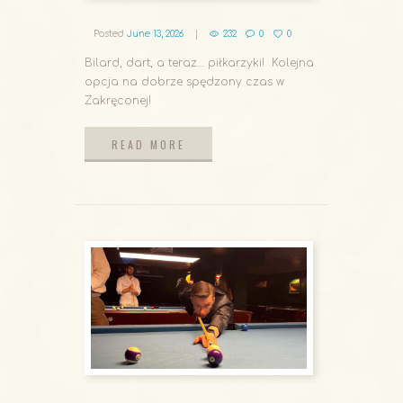
Posted
June 13, 2026
232
0
0
Bilard, dart, a teraz… piłkarzyki! Kolejna
opcja na dobrze spędzony czas w
Zakręconej!
READ MORE
READ MORE