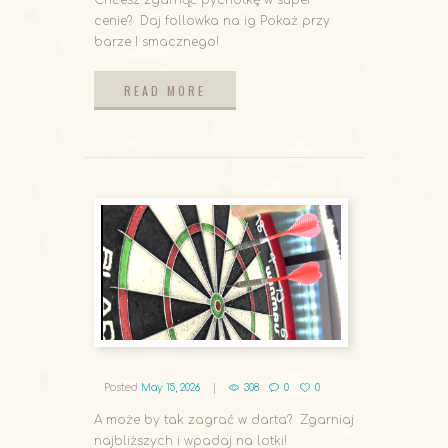
Chcesz zgarnąć pychotkę w super
cenie? Daj followka na ig Pokaż przy
barze I smacznego!
READ MORE
READ MORE
Posted
May 15, 2026
308
0
0
A może by tak zagrać w darta? Zgarniaj
najbliższych i wpadaj na lotki!