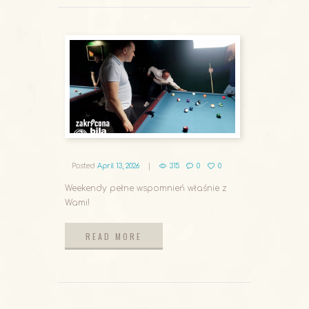
Posted
April 13, 2026
315
0
0
Weekendy pełne wspomnień właśnie z
Wami!
READ MORE
READ MORE