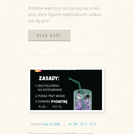
Trafione wieczory zaczynają się u nas
przy stole Zgarnij najbliższych i pokaż
jak się gra!
READ MORE
READ MORE
Posted
May 21, 2026
290
0
0