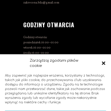
zakrecona.bila@gmail.com
GODZINY OTWARCIA
Godziny otwarcia:
poniedziałek 16:00–01:00
wtorek 16:00–01:00
środa 16:00–01:00
czwartek 15:00–01:00
Zarządzaj zgodami plików
piątek 15:00–02:00
cookie
sobota 14:00–02:00
niedziela 14:00–00:00
Aby zapewnić jak najlepsze wrażenia, korzystamy z technologii,
takich jak pliki cookie, do przechowywania i/lub uzyskiwania
dostępu do informacji o urządzeniu. Zgoda na te technologie
pozwoli nam przetwarzać dane, takie jak zachowanie podczas
SOCIAL MEDIA
przeglądania lub unikalne identyfikatory na tej stronie. Brak
wyrażenia zgody lub wycofanie zgody może niekorzystnie
wpłynąć na niektóre cechy i funkcje.
Polub nas!