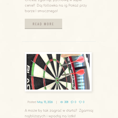
Chcesz zgarnąć pychotkę w super
cenie? Daj followka na ig Pokaż przy
barze I smacznego!
READ MORE
READ MORE
Posted
May 15, 2026
308
0
0
A może by tak zagrać w darta? Zgarniaj
najbliższych i wpadaj na lotki!