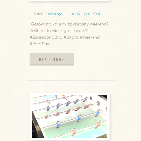
Posted
13 days ago
107
0
0
Gotowi na kolejny zakręcony weekend?
Jeśli tak to wiesz gdzie wpaść!
#ZakręconaBila #Bilard #Weekend
#PoolTime
READ MORE
READ MORE