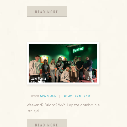
READ MORE
READ MORE
Posted
May 8, 2026
288
0
0
Weekend? Bilard? Wy? Lepsze combo nie
istnieje!
READ MORE