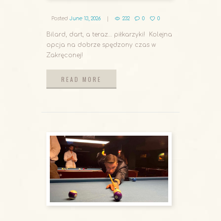
Posted
June 13, 2026
232
0
0
Bilard, dart, a teraz… piłkarzyki! Kolejna
opcja na dobrze spędzony czas w
Zakręconej!
READ MORE
READ MORE