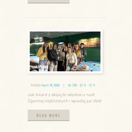
READ MORE
Posted
April 18, 2026
330
0
0
Jak bilard z ekipą to właśnie u nas!!
Zgarniaj najbliższych i wpadaj już dziś!
READ MORE
READ MORE