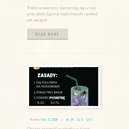
Trafione wieczory zaczynają się u nas
przy stole Zgarnij najbliższych i pokaż
jak się gra!
READ MORE
READ MORE
Posted
May 21, 2026
291
0
0