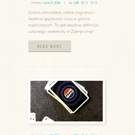
Posted
June 5, 2026
248
0
0
Dobra atmosfera, celne zagrania i
świetnie spędzony czas w gronie
najbliższych To jest właśnie definicja
udanego weekendu w Zakręconej!
READ MORE
READ MORE