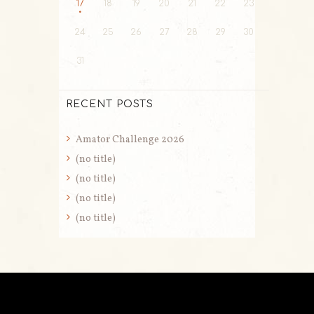
17
18
19
20
21
22
23
24
25
26
27
28
29
30
31
RECENT POSTS
Amator Challenge 2026
(no title)
(no title)
(no title)
(no title)