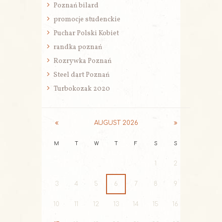
Poznań bilard
promocje studenckie
Puchar Polski Kobiet
randka poznań
Rozrywka Poznań
Steel dart Poznań
Turbokozak 2020
AUGUST
2026
M
T
W
T
F
S
S
1
2
3
4
5
6
7
8
9
10
11
12
13
14
15
16