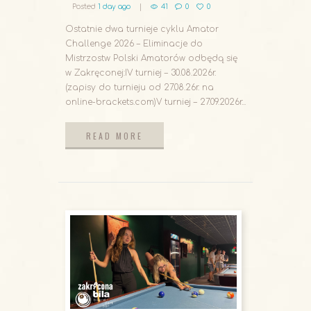
Posted
1 day ago
41
0
0
Ostatnie dwa turnieje cyklu Amator
Challenge 2026 – Eliminacje do
Mistrzostw Polski Amatorów odbędą się
w Zakręconej:IV turniej – 30.08.2026r.
(zapisy do turnieju od 27.08.26r. na
online-brackets.com)V turniej – 27.09.2026r...
READ MORE
READ MORE