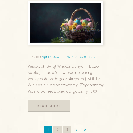
Posted
April 3, 2026
347
0
0
Wesołych Świąt Wielkanocnych! Dużo
spokoju, radości i wiosennej energii
życzy cała załoga Zakręconej Bili! PS.
W niedzielę odpoczywamy Zapraszamy
Was w poniedziałek od godziny 18:00!
READ MORE
READ MORE
1
2
3