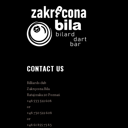
CONTACT US
Billiards club
Zakręcona Bila
Ratajczaka 20 Poznań
+48 533 522 608
or
+48 730 522 608
or
+48 61 855 73 83