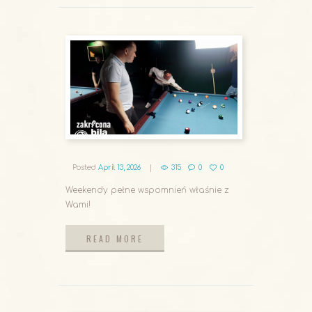
Posted
April 13, 2026
315
0
0
Weekendy pełne wspomnień właśnie z
Wami!
READ MORE
READ MORE