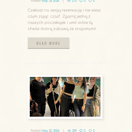
Posted
May 29, 2026
275
0
0
Czekasz na swoją rezerwację i nie wiesz
czym zająć czas? Zgarnij jedną z
naszych poczekajek i umil sobie tą
chwile dobrą zabawą ze znajomymi!
READ MORE
READ MORE
Posted
May 22, 2026
309
0
0