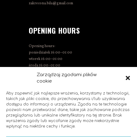
zakrecona.bila@gmail.com
OPENING HOURS
Opening hours:
poniedziałek 16:00–01:00
wtorek 16:00–01:00
środa 16:00–01:00
Thursday 15:00–01:00
Zarządzaj zgodami plików
Friday 15:00–02:00
cookie
Saturday 14:00–02:00
Sunday 14:00–00:00
Aby zapewnić jak najlepsze wrażenia, korzystamy z technologii,
takich jak pliki cookie, do przechowywania i/lub uzyskiwania
dostępu do informacji o urządzeniu. Zgoda na te technologie
pozwoli nam przetwarzać dane, takie jak zachowanie podczas
SOCIAL MEDIA
przeglądania lub unikalne identyfikatory na tej stronie. Brak
wyrażenia zgody lub wycofanie zgody może niekorzystnie
wpłynąć na niektóre cechy i funkcje.
Like us!