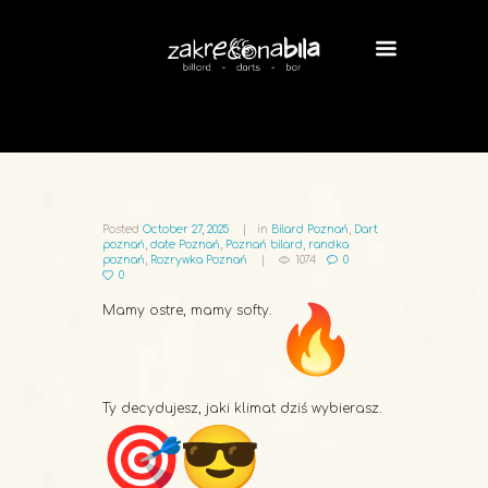
Posted
October 27, 2025
in
Bilard Poznań
,
Dart
poznań
,
date Poznań
,
Poznań bilard
,
randka
poznań
,
Rozrywka Poznań
1074
0
0
Mamy ostre, mamy softy.
Ty decydujesz, jaki klimat dziś wybierasz.