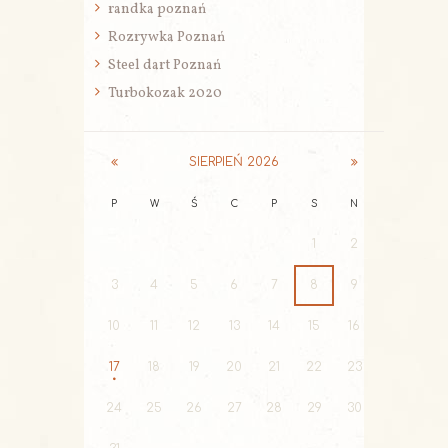
randka poznań
Rozrywka Poznań
Steel dart Poznań
Turbokozak 2020
SIERPIEŃ
2026
P
W
Ś
C
P
S
N
1
2
3
4
5
6
7
8
9
10
11
12
13
14
15
16
17
18
19
20
21
22
23
24
25
26
27
28
29
30