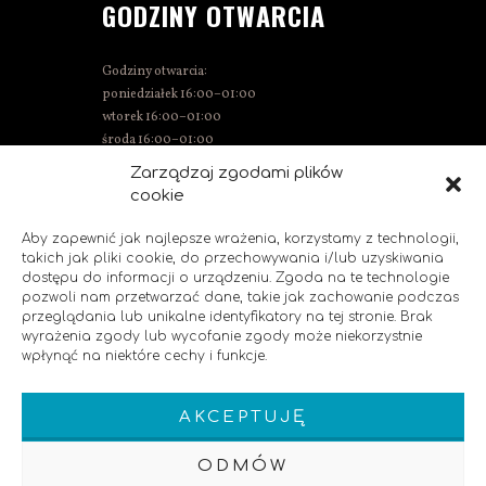
GODZINY OTWARCIA
Godziny otwarcia:
poniedziałek 16:00–01:00
wtorek 16:00–01:00
środa 16:00–01:00
czwartek 15:00–01:00
Zarządzaj zgodami plików
piątek 15:00–02:00
cookie
sobota 14:00–02:00
niedziela 14:00–00:00
Aby zapewnić jak najlepsze wrażenia, korzystamy z technologii,
takich jak pliki cookie, do przechowywania i/lub uzyskiwania
dostępu do informacji o urządzeniu. Zgoda na te technologie
pozwoli nam przetwarzać dane, takie jak zachowanie podczas
SOCIAL MEDIA
przeglądania lub unikalne identyfikatory na tej stronie. Brak
wyrażenia zgody lub wycofanie zgody może niekorzystnie
wpłynąć na niektóre cechy i funkcje.
Polub nas!
AKCEPTUJĘ
ODMÓW