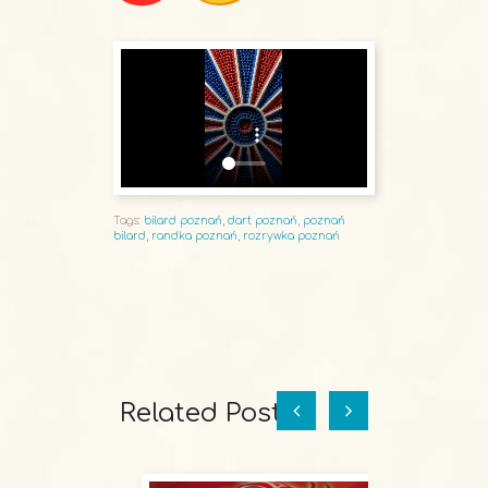
Tags:
bilard poznań
,
dart poznań
,
poznań
bilard
,
randka poznań
,
rozrywka poznań
Related Posts