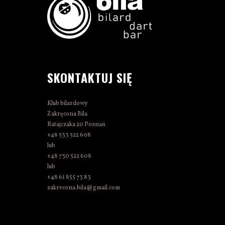
SKONTAKTUJ SIĘ
Klub bilardowy
Zakręcona Bila
Ratajczaka 20 Poznań
+48 533 522 608
lub
+48 730 522 608
lub
+48 61 855 73 83
zakrecona.bila@gmail.com