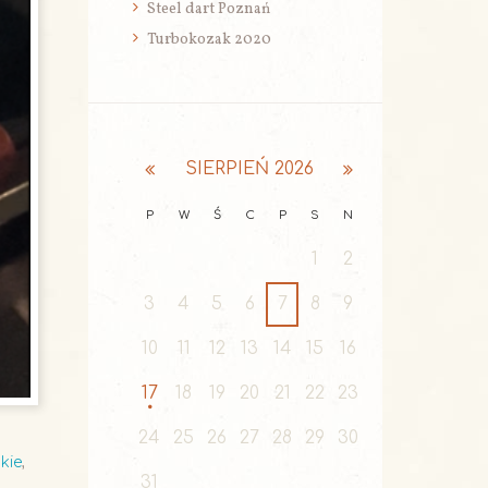
Steel dart Poznań
Turbokozak 2020
SIERPIEŃ
2026
P
W
Ś
C
P
S
N
1
2
3
4
5
6
7
8
9
10
11
12
13
14
15
16
17
18
19
20
21
22
23
24
25
26
27
28
29
30
kie
,
31