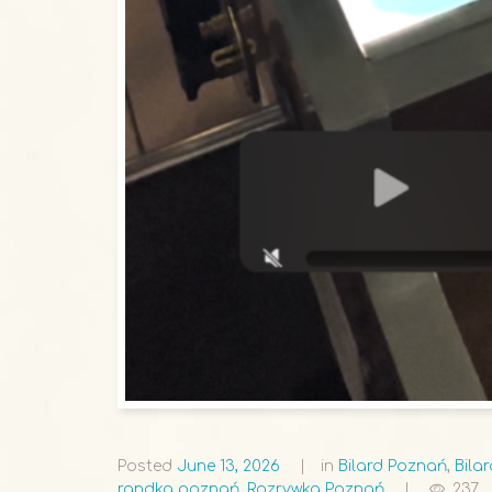
Posted
June 13, 2026
in
Bilard Poznań
,
Bila
randka poznań
,
Rozrywka Poznań
237