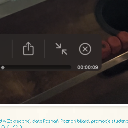
rd w Zakręconej
,
date Poznań
,
Poznań bilard
,
promocje studenc
0
0