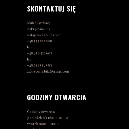
SKONTAKTUJ SIĘ
Klub bilardowy
Zakręcona Bila
Ratajczaka 20 Poznań
+48 533 522 608
lub
+48 730 522 608
lub
+48 61 855 73 83
zakrecona.bila@gmail.com
GODZINY OTWARCIA
Godziny otwarcia:
poniedziałek 16:00–01:00
wtorek 16:00–01:00