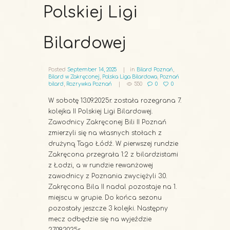
Polskiej Ligi
Bilardowej
Posted
September 14, 2025
in
Bilard Poznań
,
Bilard w Zakręconej
,
Polska Liga Bilardowa
,
Poznań
bilard
,
Rozrywka Poznań
550
0
0
W sobotę 13.09.2025r. została rozegrana 7.
kolejka II Polskiej Ligi Bilardowej.
Zawodnicy Zakręconej Bili II Poznań
zmierzyli się na własnych stołach z
drużyną Tago Łódź. W pierwszej rundzie
Zakręcona przegrała 1:2 z bilardzistami
z Łodzi, a w rundzie rewanżowej
zawodnicy z Poznania zwyciężyli 3:0.
Zakręcona Bila II nadal pozostaje na 1.
miejscu w grupie. Do końca sezonu
pozostały jeszcze 3 kolejki. Następny
mecz odbędzie się na wyjeździe