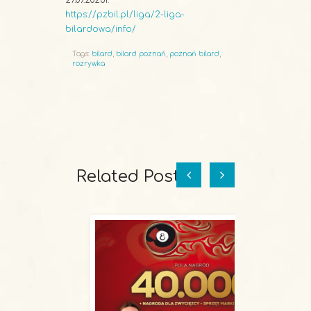
27.09.2025r.
https://pzbil.pl/liga/2-liga-
bilardowa/info/
Tags:
bilard
,
bilard poznań
,
poznań bilard
,
rozrywka
Related Posts