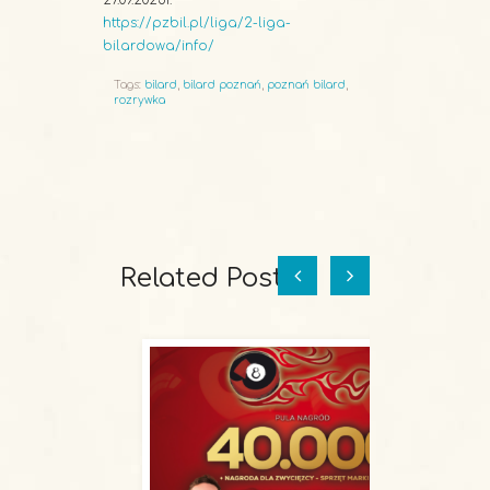
27.09.2025r.
https://pzbil.pl/liga/2-liga-
bilardowa/info/
Tags:
bilard
,
bilard poznań
,
poznań bilard
,
rozrywka
Related Posts