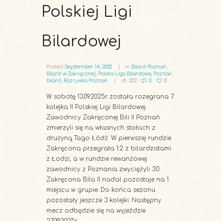
Polskiej Ligi
Bilardowej
Posted
September 14, 2025
in
Bilard Poznań
,
Bilard w Zakręconej
,
Polska Liga Bilardowa
,
Poznań
bilard
,
Rozrywka Poznań
552
0
0
W sobotę 13.09.2025r. została rozegrana 7.
kolejka II Polskiej Ligi Bilardowej.
Zawodnicy Zakręconej Bili II Poznań
zmierzyli się na własnych stołach z
drużyną Tago Łódź. W pierwszej rundzie
Zakręcona przegrała 1:2 z bilardzistami
z Łodzi, a w rundzie rewanżowej
zawodnicy z Poznania zwyciężyli 3:0.
Zakręcona Bila II nadal pozostaje na 1.
miejscu w grupie. Do końca sezonu
pozostały jeszcze 3 kolejki. Następny
mecz odbędzie się na wyjeździe