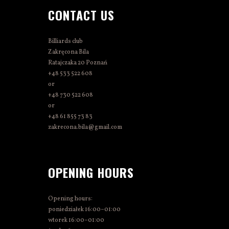
CONTACT US
Billiards club
Zakręcona Bila
Ratajczaka 20 Poznań
+48 533 522 608
or
+48 730 522 608
or
+48 61 855 73 83
zakrecona.bila@gmail.com
OPENING HOURS
Opening hours:
poniedziałek 16:00–01:00
wtorek 16:00–01:00