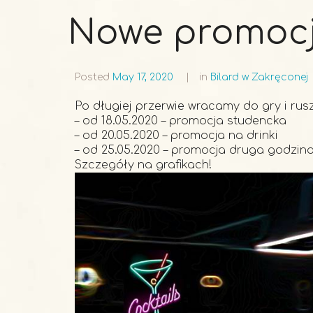
Nowe promocje
Posted
May 17, 2020
in
Bilard w Zakręconej
Po długiej przerwie wracamy do gry i ru
– od 18.05.2020 – promocja studencka
– od 20.05.2020 – promocja na drinki
– od 25.05.2020 – promocja druga godzin
Szczegóły na grafikach!