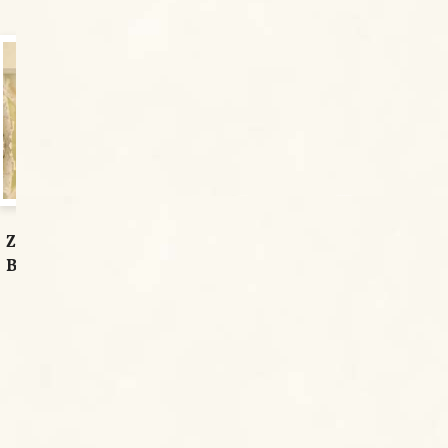
Zakręcona w I Polskiej Lidze
Bilardowej