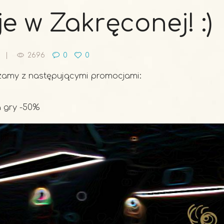
 w Zakręconej! :)
2696
0
0
szamy z następującymi promocjami:
a gry -50%