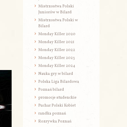
Mistrzostwa Polski
Juniorów w Bilard
Mistrzostwa Polski w
Bilard
Monday Killer 2020
Monday Killer 2021
Monday Killer 2022
Monday Killer 2023
Monday Killer 2024
Nauka gry w bilard
Polska Liga Bilardowa
Poznań bilard
promocje studenckie
Puchar Polski Kobiet
randka poznań
Rozrywka Poznań