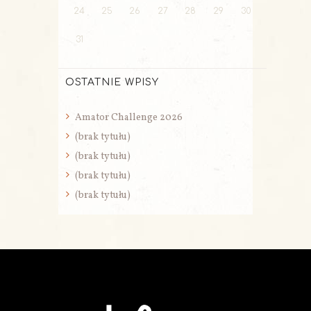
24
25
26
27
28
29
30
31
OSTATNIE WPISY
Amator Challenge 2026
(brak tytułu)
(brak tytułu)
(brak tytułu)
(brak tytułu)