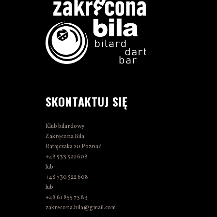
SKONTAKTUJ SIĘ
Klub bilardowy
Zakręcona Bila
Ratajczaka 20 Poznań
+48 533 522 608
lub
+48 730 522 608
lub
+48 61 855 73 83
zakrecona.bila@gmail.com