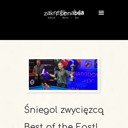
Śniegol zwycięzcą
Best of the East!