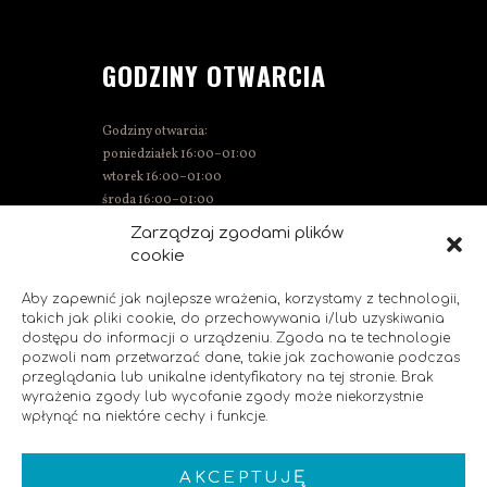
GODZINY OTWARCIA
Godziny otwarcia:
poniedziałek 16:00–01:00
wtorek 16:00–01:00
środa 16:00–01:00
czwartek 15:00–01:00
Zarządzaj zgodami plików
piątek 15:00–02:00
cookie
sobota 14:00–02:00
niedziela 14:00–00:00
Aby zapewnić jak najlepsze wrażenia, korzystamy z technologii,
takich jak pliki cookie, do przechowywania i/lub uzyskiwania
dostępu do informacji o urządzeniu. Zgoda na te technologie
pozwoli nam przetwarzać dane, takie jak zachowanie podczas
SOCIAL MEDIA
przeglądania lub unikalne identyfikatory na tej stronie. Brak
wyrażenia zgody lub wycofanie zgody może niekorzystnie
wpłynąć na niektóre cechy i funkcje.
Polub nas!
AKCEPTUJĘ