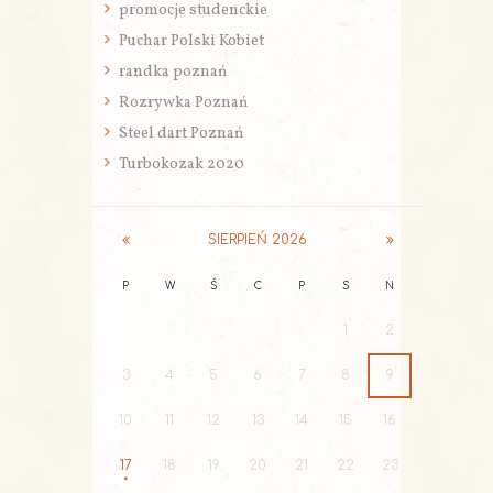
promocje studenckie
Puchar Polski Kobiet
randka poznań
Rozrywka Poznań
Steel dart Poznań
Turbokozak 2020
SIERPIEŃ
2026
P
W
Ś
C
P
S
N
1
2
3
4
5
6
7
8
9
10
11
12
13
14
15
16
17
18
19
20
21
22
23