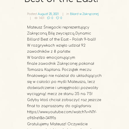
Posted
August 25, 2021
in
Bilard w Zakręconej
1431
0
0
Mateusz Śniegocki reprezentujący
Zakręconą Bilę zwycięzcą Dynamic
Billard Best of the East – Polish 9-ball!
W rozgrywkach wzięło udział 92
zawodników z 8 państw.
W bardzo emocjonującym
finale zawodnik Zakręconej pokonał
Tomasza Kapłana. Początek meczu
finałowego nie należał do układających
się w całości po myśli Mateusza, lecz
doświadczenie i umiejętności pozwoliły
wyciągnąć mecz ze stanu 3:5 na 7:5!
Gdyby ktoś chciał zobaczyć raz jeszcze
finał to zapraszamy do oglądania:
https://www.youtube.com/watch?v=N1Y-
o961reY&t=34191s
Gratulujemy Mateusz! Oczywiście