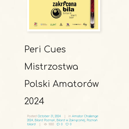
Peri Cues
Mistrzostwa
Polski Amatorów
2024
Posted
October 31, 2024
in
Amator Challenge
2024
,
Bilard Poznań
,
Bilard w Zakręconej
,
Poznań
bilard
1003
0
0