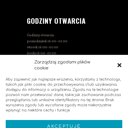
GODZINY OTWARCIA
Godziny otwarcia:
poniedziałek 16:00–01:00
wtorek 16:00–01:00
środa 16:00–01:00
czwartek 15:00–01:00
Zarządzaj zgodami plików
piątek 15:00–02:00
cookie
sobota 14:00–02:00
niedziela 14:00–00:00
Aby zapewnić jak najlepsze wrażenia, korzystamy z technologii,
takich jak pliki cookie, do przechowywania i/lub uzyskiwania
dostępu do informacji o urządzeniu. Zgoda na te technologie
pozwoli nam przetwarzać dane, takie jak zachowanie podczas
SOCIAL MEDIA
przeglądania lub unikalne identyfikatory na tej stronie. Brak
wyrażenia zgody lub wycofanie zgody może niekorzystnie
wpłynąć na niektóre cechy i funkcje.
Polub nas!
AKCEPTUJĘ