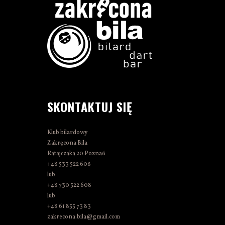
SKONTAKTUJ SIĘ
Klub bilardowy
Zakręcona Bila
Ratajczaka 20 Poznań
+48 533 522 608
lub
+48 730 522 608
lub
+48 61 855 73 83
zakrecona.bila@gmail.com