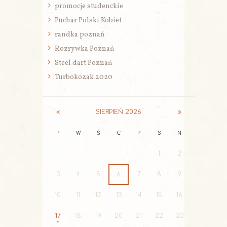
promocje studenckie
Puchar Polski Kobiet
randka poznań
Rozrywka Poznań
Steel dart Poznań
Turbokozak 2020
SIERPIEŃ
2026
P
W
Ś
C
P
S
N
1
2
3
4
5
6
7
8
9
10
11
12
13
14
15
16
17
18
19
20
21
22
23