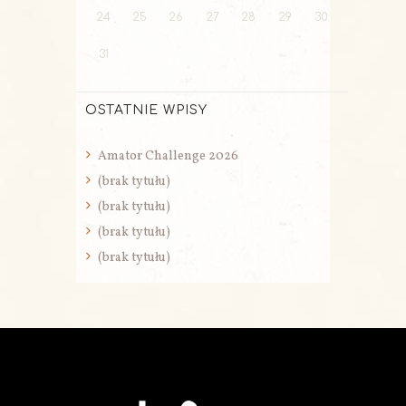
24
25
26
27
28
29
30
31
OSTATNIE WPISY
Amator Challenge 2026
(brak tytułu)
(brak tytułu)
(brak tytułu)
(brak tytułu)