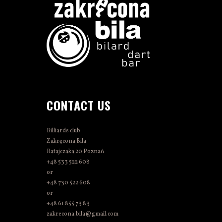
CONTACT US
Billiards club
Zakręcona Bila
Ratajczaka 20 Poznań
+48 533 522 608
or
+48 730 522 608
or
+48 61 855 73 83
zakrecona.bila@gmail.com