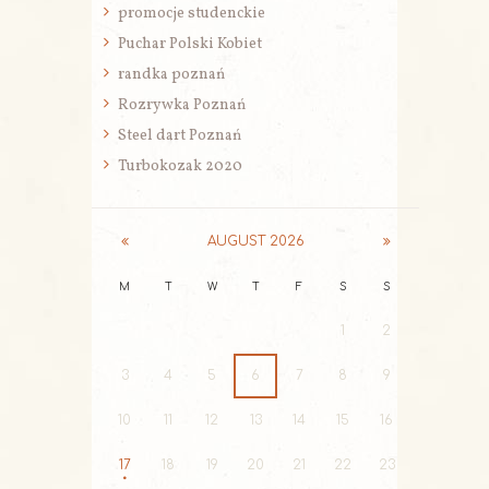
promocje studenckie
Puchar Polski Kobiet
randka poznań
Rozrywka Poznań
Steel dart Poznań
Turbokozak 2020
AUGUST
2026
M
T
W
T
F
S
S
1
2
3
4
5
6
7
8
9
10
11
12
13
14
15
16
17
18
19
20
21
22
23