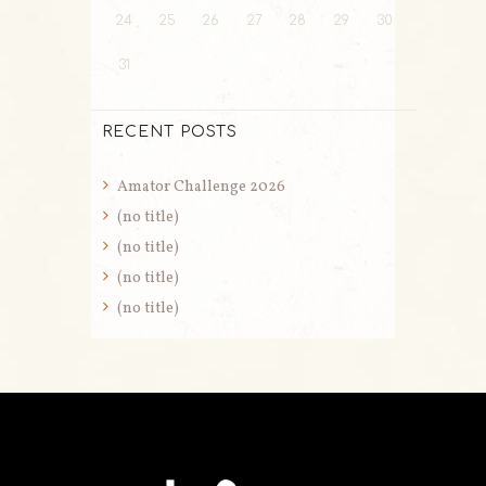
24
25
26
27
28
29
30
31
RECENT POSTS
Amator Challenge 2026
(no title)
(no title)
(no title)
(no title)