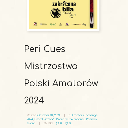
Peri Cues
Mistrzostwa
Polski Amatorów
2024
Posted
October 31, 2024
in
Amator Challenge
2024
,
Bilard Poznań
,
Bilard w Zakręconej
,
Poznań
bilard
1001
0
0