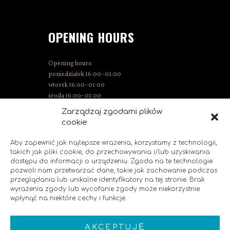
OPENING HOURS
Opening hours:
poniedziałek 16:00–01:00
wtorek 16:00–01:00
środa 16:00–01:00
Thursday 15:00–01:00
Zarządzaj zgodami plików
Friday 15:00–02:00
cookie
Saturday 14:00–02:00
Sunday 14:00–00:00
Aby zapewnić jak najlepsze wrażenia, korzystamy z technologii,
takich jak pliki cookie, do przechowywania i/lub uzyskiwania
dostępu do informacji o urządzeniu. Zgoda na te technologie
pozwoli nam przetwarzać dane, takie jak zachowanie podczas
SOCIAL MEDIA
przeglądania lub unikalne identyfikatory na tej stronie. Brak
wyrażenia zgody lub wycofanie zgody może niekorzystnie
wpłynąć na niektóre cechy i funkcje.
Like us!
AKCEPTUJĘ