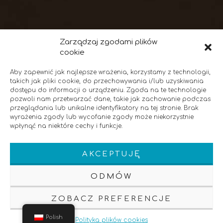
Zarządzaj zgodami plików
cookie
Aby zapewnić jak najlepsze wrażenia, korzystamy z technologii,
takich jak pliki cookie, do przechowywania i/lub uzyskiwania
dostępu do informacji o urządzeniu. Zgoda na te technologie
pozwoli nam przetwarzać dane, takie jak zachowanie podczas
przeglądania lub unikalne identyfikatory na tej stronie. Brak
wyrażenia zgody lub wycofanie zgody może niekorzystnie
wpłynąć na niektóre cechy i funkcje.
60-101 Poznań
Phone: 61 855 73 83
Ratajczaka 20
Fax:
AKCEPTUJĘ
ODMÓW
ZOBACZ PREFERENCJE
Polish
Polityka plików cookies