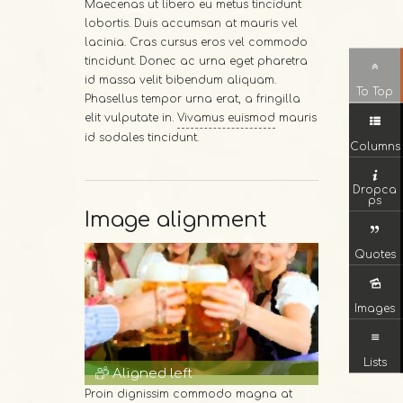
Maecenas ut libero eu metus tincidunt
lobortis. Duis accumsan at mauris vel
lacinia. Cras cursus eros vel commodo
tincidunt. Donec ac urna eget pharetra
id massa velit bibendum aliquam.
To Top
Phasellus tempor urna erat, a fringilla
elit vulputate in.
Vivamus euismod
mauris
id sodales tincidunt.
Columns
Dropca
ps
Image alignment
Quotes
Images
Lists
Aligned left
Proin dignissim commodo magna at