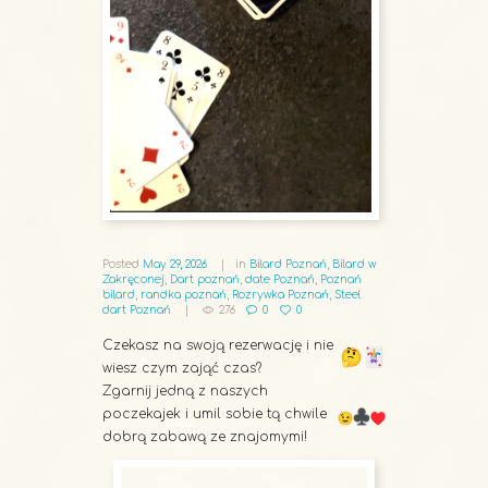
Posted
May 29, 2026
in
Bilard Poznań
,
Bilard w
Zakręconej
,
Dart poznań
,
date Poznań
,
Poznań
bilard
,
randka poznań
,
Rozrywka Poznań
,
Steel
dart Poznań
276
0
0
Czekasz na swoją rezerwację i nie
wiesz czym zająć czas?
Zgarnij jedną z naszych
poczekajek i umil sobie tą chwile
dobrą zabawą ze znajomymi!