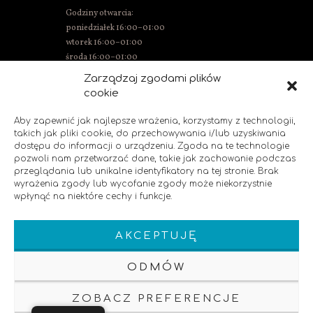
Godziny otwarcia:
poniedziałek 16:00–01:00
wtorek 16:00–01:00
środa 16:00–01:00
czwartek 15:00–01:00
Zarządzaj zgodami plików
piątek 15:00–02:00
cookie
sobota 14:00–02:00
niedziela 14:00–00:00
Aby zapewnić jak najlepsze wrażenia, korzystamy z technologii,
takich jak pliki cookie, do przechowywania i/lub uzyskiwania
dostępu do informacji o urządzeniu. Zgoda na te technologie
pozwoli nam przetwarzać dane, takie jak zachowanie podczas
SOCIAL MEDIA
przeglądania lub unikalne identyfikatory na tej stronie. Brak
wyrażenia zgody lub wycofanie zgody może niekorzystnie
wpłynąć na niektóre cechy i funkcje.
Polub nas!
AKCEPTUJĘ
ODMÓW
ZOBACZ PREFERENCJE
Klauzula Informacyjna
Polityka Prywatnosci