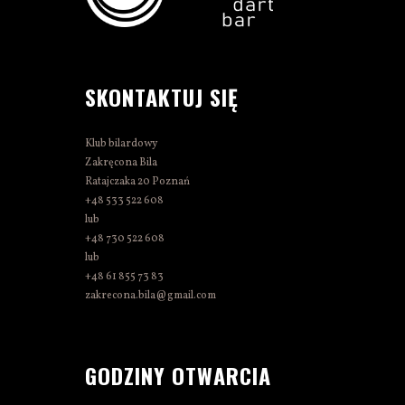
SKONTAKTUJ SIĘ
Klub bilardowy
Zakręcona Bila
Ratajczaka 20 Poznań
+48 533 522 608
lub
+48 730 522 608
lub
+48 61 855 73 83
zakrecona.bila@gmail.com
GODZINY OTWARCIA