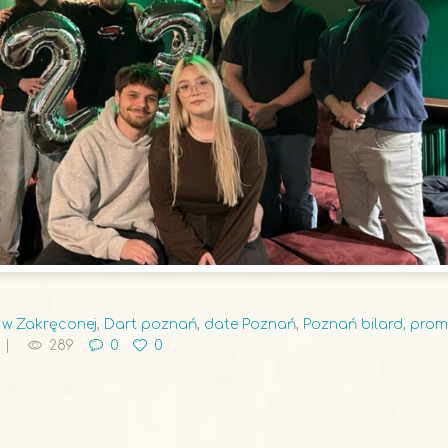
d w Zakręconej
,
Dart poznań
,
date Poznań
,
Poznań bilard
,
prom
289
0
0