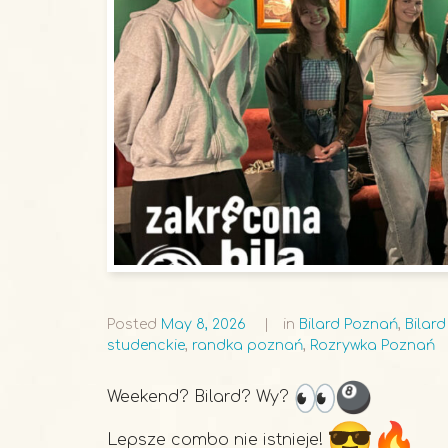
Posted
May 8, 2026
in
Bilard Poznań
,
Bilar
studenckie
,
randka poznań
,
Rozrywka Poznań
Weekend? Bilard? Wy?
Lepsze combo nie istnieje!