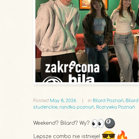
Posted
May 8, 2026
in
Bilard Poznań
,
Bilar
studenckie
,
randka poznań
,
Rozrywka Poznań
Weekend? Bilard? Wy?
Lepsze combo nie istnieje!