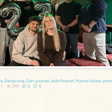
d w Zakręconej
,
Dart poznań
,
date Poznań
,
Poznań bilard
,
prom
290
0
0