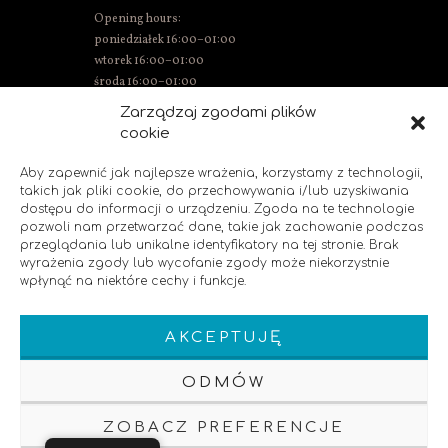
Opening hours:
poniedziałek 16:00–01:00
wtorek 16:00–01:00
środa 16:00–01:00
Thursday 15:00–01:00
Zarządzaj zgodami plików
Friday 15:00–02:00
cookie
Saturday 14:00–02:00
Sunday 14:00–00:00
Aby zapewnić jak najlepsze wrażenia, korzystamy z technologii,
takich jak pliki cookie, do przechowywania i/lub uzyskiwania
dostępu do informacji o urządzeniu. Zgoda na te technologie
pozwoli nam przetwarzać dane, takie jak zachowanie podczas
SOCIAL MEDIA
przeglądania lub unikalne identyfikatory na tej stronie. Brak
wyrażenia zgody lub wycofanie zgody może niekorzystnie
wpłynąć na niektóre cechy i funkcje.
Like us!
AKCEPTUJĘ
ODMÓW
ZOBACZ PREFERENCJE
Klauzula Informacyjna
Polityka Prywatnosci