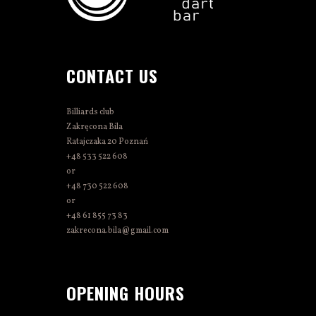
CONTACT US
Billiards club
Zakręcona Bila
Ratajczaka 20 Poznań
+48 533 522 608
or
+48 730 522 608
or
+48 61 855 73 83
zakrecona.bila@gmail.com
OPENING HOURS