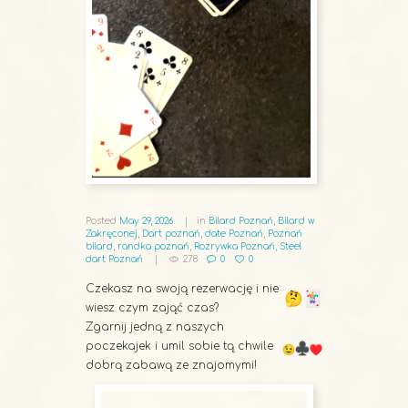
Posted
May 29, 2026
in
Bilard Poznań
,
Bilard w
Zakręconej
,
Dart poznań
,
date Poznań
,
Poznań
bilard
,
randka poznań
,
Rozrywka Poznań
,
Steel
dart Poznań
278
0
0
Czekasz na swoją rezerwację i nie
wiesz czym zająć czas?
Zgarnij jedną z naszych
poczekajek i umil sobie tą chwile
dobrą zabawą ze znajomymi!