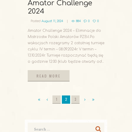
Amator Challenge
2024
Posted
August 11, 2024
884
0
0
Amator Challenge 2024 – Eliminacje do
Mistrzostw Polski Amatorów PZBil.Po
wakacjach rozegramy 2 ostatniej turnieje
cyklu: IV termin – 08.09.2024r. V termin –
13.10.2024r. Turnieje rozpoczynać będą się
o godzinie 12:00 (klub będzie otwarty od...
READ MORE
READ MORE
1
2
3