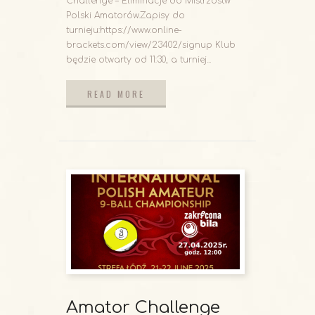
Challenge – Eliminacje do Mistrzostw
Polski Amatorów.Zapisy do
turnieju:https://www.online-
brackets.com/view/23402/signup Klub
będzie otwarty od 11:30, a turniej...
READ MORE
READ MORE
Amator Challenge