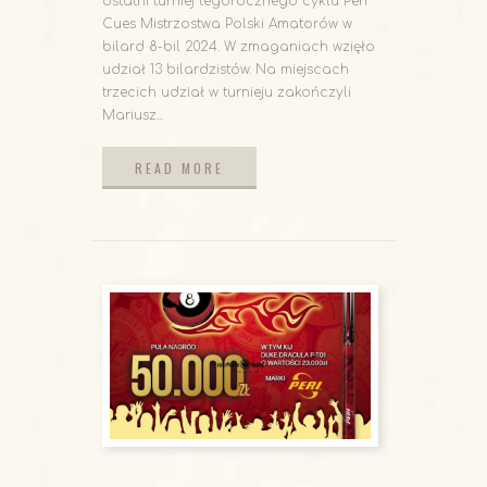
ostatni turniej tegorocznego cyklu Peri
Cues Mistrzostwa Polski Amatorów w
bilard 8-bil 2024. W zmaganiach wzięło
udział 13 bilardzistów. Na miejscach
trzecich udział w turnieju zakończyli
Mariusz...
READ MORE
READ MORE