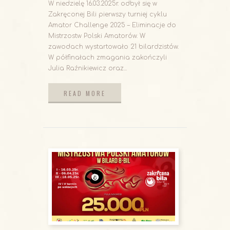
W niedzielę 16.03.2025r. odbył się w
Zakręconej Bili pierwszy turniej cyklu
Amator Challenge 2025 – Eliminacje do
Mistrzostw Polski Amatorów. W
zawodach wystartowało 21 bilardzistów.
W półfinałach zmagania zakończyli
Julia Raźnikiewicz oraz...
READ MORE
READ MORE