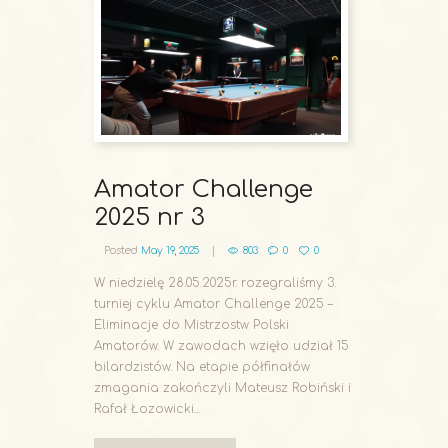
Amator Challenge
2025 nr 3
Posted
May 19, 2025
803
0
0
W niedzielę 28.05.2025r. rozegraliśmy 3.
turniej cyklu Amator Challenge 2025 –
Eliminacje do Mistrzostw Polski
Amatorów. W zawodach wzięło udział 15
bilardzistów. Na etapie półfinałów
zmagania zakończyli Mateusz Robiński i
Rafał Łozowicki...