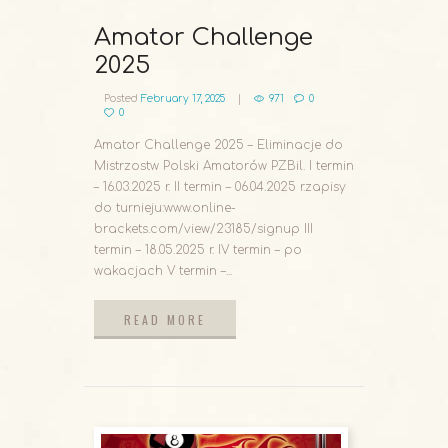
Amator Challenge
2025
Posted
February 17, 2025
971
0
0
Amator Challenge 2025 – Eliminacje do
Mistrzostw Polski Amatorów PZBil. I termin
– 16.03.2025 r. II termin – 06.04.2025 r.zapisy
do turnieju:www.online-
brackets.com/view/23185/signup III
termin – 18.05.2025 r. IV termin – po
wakacjach V termin –...
READ MORE
READ MORE