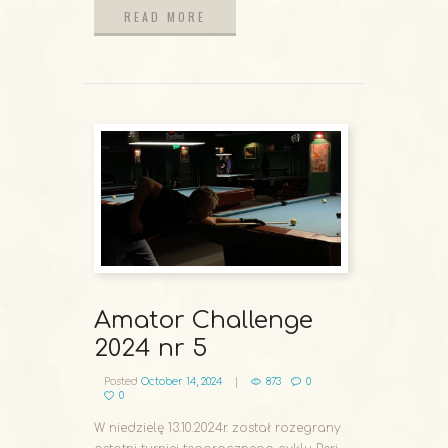
READ MORE
READ MORE
Amator Challenge
2024 nr 5
Posted
October 14, 2024
873
0
0
W niedzielę 13.10.2024r. został rozegrany