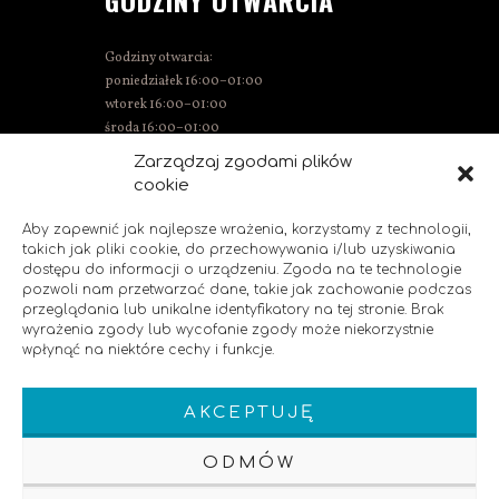
GODZINY OTWARCIA
Godziny otwarcia:
poniedziałek 16:00–01:00
wtorek 16:00–01:00
środa 16:00–01:00
czwartek 15:00–01:00
Zarządzaj zgodami plików
piątek 15:00–02:00
cookie
sobota 14:00–02:00
niedziela 14:00–00:00
Aby zapewnić jak najlepsze wrażenia, korzystamy z technologii,
takich jak pliki cookie, do przechowywania i/lub uzyskiwania
dostępu do informacji o urządzeniu. Zgoda na te technologie
pozwoli nam przetwarzać dane, takie jak zachowanie podczas
SOCIAL MEDIA
przeglądania lub unikalne identyfikatory na tej stronie. Brak
wyrażenia zgody lub wycofanie zgody może niekorzystnie
wpłynąć na niektóre cechy i funkcje.
Polub nas!
AKCEPTUJĘ
ODMÓW