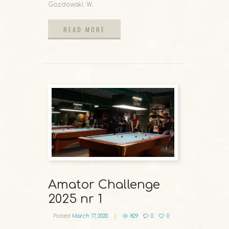
Gozdowski. W...
READ MORE
READ MORE
Amator Challenge
2025 nr 1
Posted
March 17, 2025
829
0
0