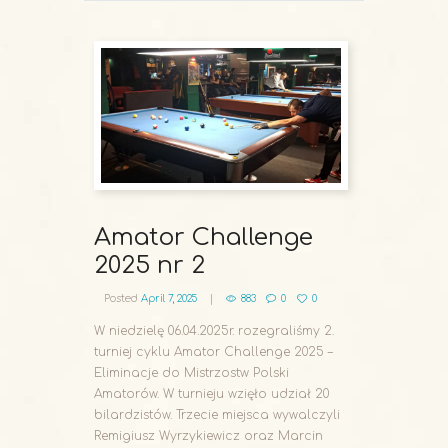
Amator Challenge
2025 nr 2
Posted
April 7, 2025
883
0
0
W niedzielę 06.04.2025r. rozegraliśmy 2.
turniej cyklu Amator Challenge 2025 –
Eliminacje do Mistrzostw Polski
Amatorów. W turnieju wzięło udział 20
bilardzistów. Trzecie miejsca wywalczyli
Remigiusz Wyrzykiewicz oraz Marcin