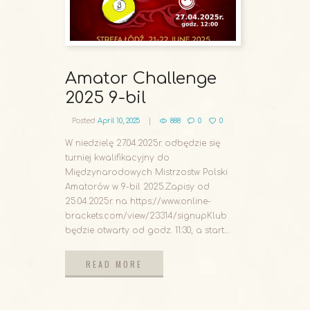
Amator Challenge
2025 9-bil
Posted
April 10, 2025
888
0
0
W niedzielę 27.04.2025r. odbędzie się
turniej kwalifikacyjny do
Międzynarodowych Mistrzostw Polski
Amatorów w 9-bil 2025.Zapisy od
25.04.2025r. na https://www.online-
brackets.com/view/23314/signupKlub
będzie otwarty od godz. 11:30, a start...
READ MORE
READ MORE