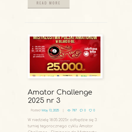
READ MORE
READ MORE
Amator Challenge
2025 nr 3
Posted
May 13, 2025
787
0
0
W niedzielę 18.05.2025r. odbędzie się 3.
turniej tegorocznego cyklu Amator