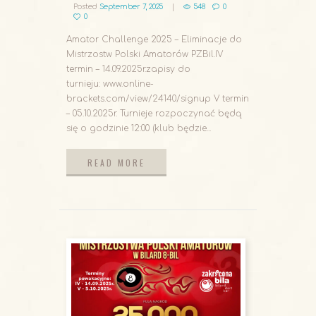
Posted
September 7, 2025
548
0
0
Amator Challenge 2025 – Eliminacje do
Mistrzostw Polski Amatorów PZBil.IV
termin – 14.09.2025r.zapisy do
turnieju: www.online-
brackets.com/view/24140/signup V termin
– 05.10.2025r. Turnieje rozpoczynać będą
się o godzinie 12:00 (klub będzie...
READ MORE
READ MORE