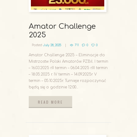
Amator Challenge
2025
Posted
July 28, 2025
711
0
0
Amator Challenge 2025 – Eliminacje do
Mistrzostw Polski Amatorów PZBil. I termin
– 16.03.2025 r.II termin – 06.04.2025 r.III termin
– 18.05.2025 r. IV termin – 14.09.2025r V
termin – 05.10.2025r. Turnieje rozpoczynać
będą się o godzinie 12:00...
READ MORE
READ MORE