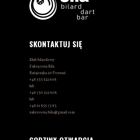
SKONTAKTUJ SIĘ
Klub bilardowy
Zakręcona Bila
Ratajczaka 20 Poznań
+48 533 522 608
lub
+48 730 522 608
lub
+48 61 855 73 83
zakrecona.bila@gmail.com