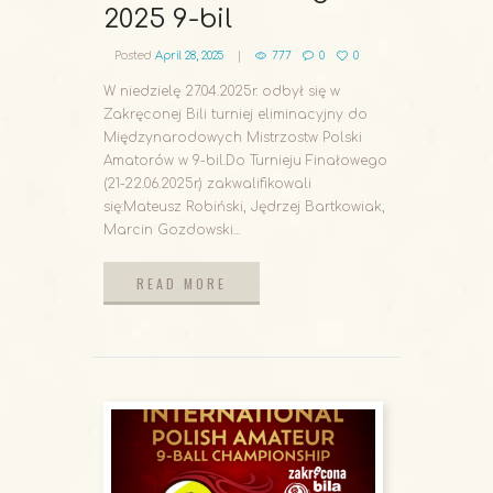
2025 9-bil
Posted
April 28, 2025
777
0
0
W niedzielę 27.04.2025r. odbył się w
Zakręconej Bili turniej eliminacyjny do
Międzynarodowych Mistrzostw Polski
Amatorów w 9-bil.Do Turnieju Finałowego
(21-22.06.2025r.) zakwalifikowali
się:Mateusz Robiński, Jędrzej Bartkowiak,
Marcin Gozdowski...
READ MORE
READ MORE