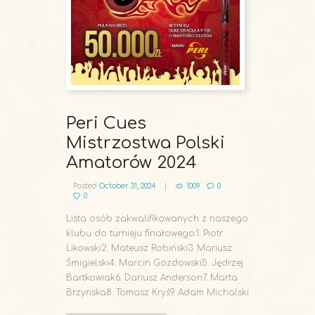
Peri Cues
Mistrzostwa Polski
Amatorów 2024
Posted
October 31, 2024
1009
0
0
Lista osób zakwalifikowanych z naszego
klubu do turnieju finałowego:1. Piotr
Likowski2. Mateusz Robiński3. Mariusz
Śmigielski4. Marcin Gozdowski5. Jędrzej
Bartkowiak6. Dariusz Anderson7. Marta
Brzynska8. Tomasz Kryś9. Adam Michalski