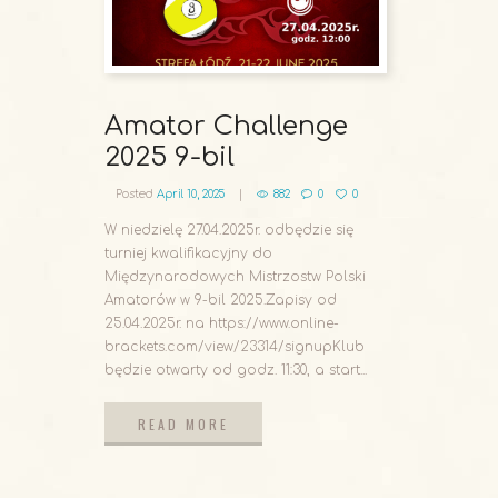
Amator Challenge
2025 9-bil
Posted
April 10, 2025
882
0
0
W niedzielę 27.04.2025r. odbędzie się
turniej kwalifikacyjny do
Międzynarodowych Mistrzostw Polski
Amatorów w 9-bil 2025.Zapisy od
25.04.2025r. na https://www.online-
brackets.com/view/23314/signupKlub
będzie otwarty od godz. 11:30, a start...
READ MORE
READ MORE