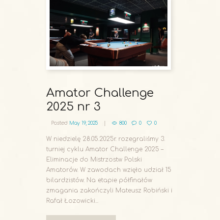
Amator Challenge
2025 nr 3
Posted
May 19, 2025
800
0
0
W niedzielę 28.05.2025r. rozegraliśmy 3.
turniej cyklu Amator Challenge 2025 –
Eliminacje do Mistrzostw Polski
Amatorów. W zawodach wzięło udział 15
bilardzistów. Na etapie półfinałów
zmagania zakończyli Mateusz Robiński i
Rafał Łozowicki...