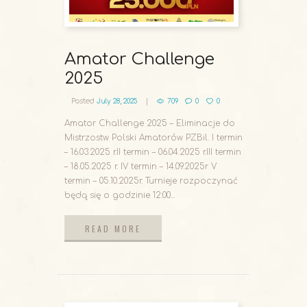
Amator Challenge
2025
Posted
July 28, 2025
709
0
0
Amator Challenge 2025 – Eliminacje do
Mistrzostw Polski Amatorów PZBil. I termin
– 16.03.2025 r.II termin – 06.04.2025 r.III termin
– 18.05.2025 r. IV termin – 14.09.2025r V
termin – 05.10.2025r. Turnieje rozpoczynać
będą się o godzinie 12:00...
READ MORE
READ MORE