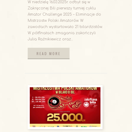
W niedzielę 16.03.2025r. odbył się w
Zakręconej Bili pierwszy turniej cyklu
Amator Challenge 2025 – Eliminacje do
Mistrzostw Polski Amatorów. W
zawodach wystartowało 21 bilardzistów.
W półfinałach zmagania zakończyli
Julia Raźnikiewicz oraz...
READ MORE
READ MORE