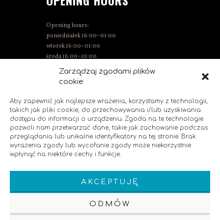
OPENING HOURS
Opening hours:
poniedziałek 16:00–01:00
wtorek 16:00–01:00
środa 16:00–01:00
Thursday 15:00–01:00
Zarządzaj zgodami plików
Friday 15:00–02:00
cookie
Saturday 14:00–02:00
Sunday 14:00–00:00
Aby zapewnić jak najlepsze wrażenia, korzystamy z technologii,
takich jak pliki cookie, do przechowywania i/lub uzyskiwania
dostępu do informacji o urządzeniu. Zgoda na te technologie
pozwoli nam przetwarzać dane, takie jak zachowanie podczas
SOCIAL MEDIA
przeglądania lub unikalne identyfikatory na tej stronie. Brak
wyrażenia zgody lub wycofanie zgody może niekorzystnie
wpłynąć na niektóre cechy i funkcje.
Like us!
AKCEPTUJĘ
ODMÓW