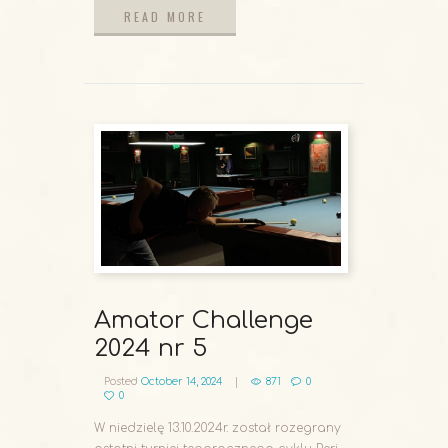
READ MORE
READ MORE
Amator Challenge
2024 nr 5
Posted
October 14, 2024
871
0
0
W niedzielę 13.10.2024r. został rozegrany