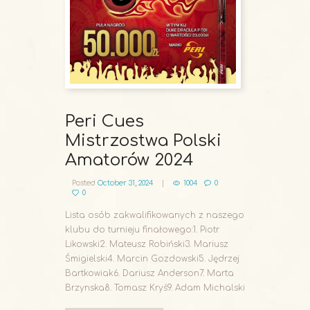
Peri Cues
Mistrzostwa Polski
Amatorów 2024
Posted
October 31, 2024
1004
0
0
Lista osób zakwalifikowanych z naszego
klubu do turnieju finałowego:1. Piotr
Likowski2. Mateusz Robiński3. Mariusz
Śmigielski4. Marcin Gozdowski5. Jędrzej
Bartkowiak6. Dariusz Anderson7. Marta
Brzynska8. Tomasz Kryś9. Adam Michalski