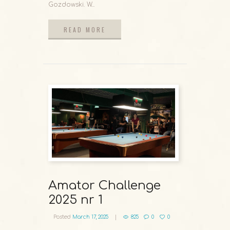
Gozdowski. W...
READ MORE
READ MORE
Amator Challenge
2025 nr 1
Posted
March 17, 2025
825
0
0