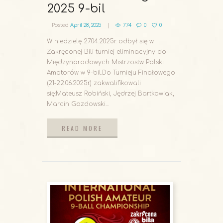
2025 9-bil
Posted
April 28, 2025
774
0
0
W niedzielę 27.04.2025r. odbył się w
Zakręconej Bili turniej eliminacyjny do
Międzynarodowych Mistrzostw Polski
Amatorów w 9-bil.Do Turnieju Finałowego
(21-22.06.2025r.) zakwalifikowali
się:Mateusz Robiński, Jędrzej Bartkowiak,
Marcin Gozdowski...
READ MORE
READ MORE