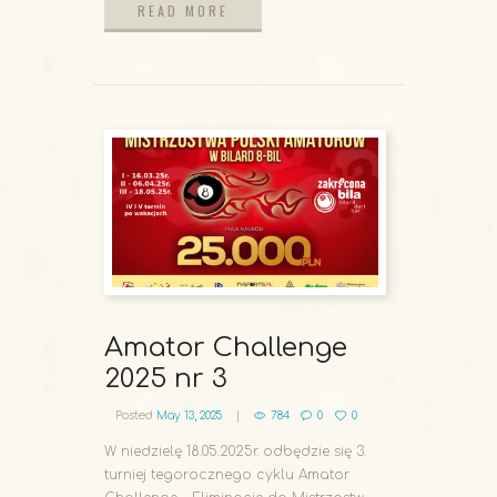
READ MORE
READ MORE
Amator Challenge
2025 nr 3
Posted
May 13, 2025
784
0
0
W niedzielę 18.05.2025r. odbędzie się 3.
turniej tegorocznego cyklu Amator