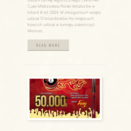
ostatni turniej tegorocznego cyklu Peri
Cues Mistrzostwa Polski Amatorów w
bilard 8-bil 2024. W zmaganiach wzięło
udział 13 bilardzistów. Na miejscach
trzecich udział w turnieju zakończyli
Mariusz...
READ MORE
READ MORE