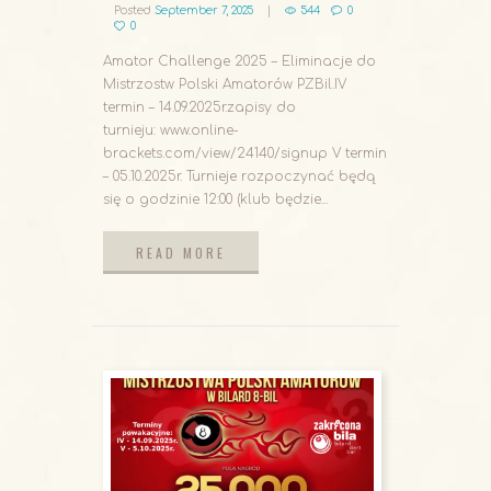
Posted
September 7, 2025
544
0
0
Amator Challenge 2025 – Eliminacje do
Mistrzostw Polski Amatorów PZBil.IV
termin – 14.09.2025r.zapisy do
turnieju: www.online-
brackets.com/view/24140/signup V termin
– 05.10.2025r. Turnieje rozpoczynać będą
się o godzinie 12:00 (klub będzie...
READ MORE
READ MORE