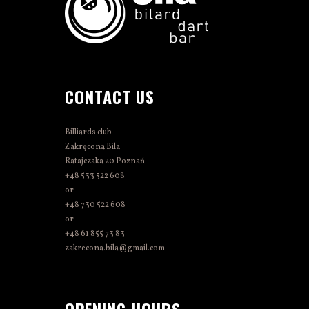
CONTACT US
Billiards club
Zakręcona Bila
Ratajczaka 20 Poznań
+48 533 522 608
or
+48 730 522 608
or
+48 61 855 73 83
zakrecona.bila@gmail.com