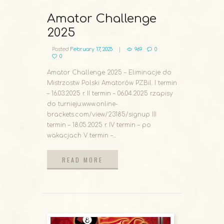
Amator Challenge
2025
Posted
February 17, 2025
969
0
0
Amator Challenge 2025 – Eliminacje do
Mistrzostw Polski Amatorów PZBil. I termin
– 16.03.2025 r. II termin – 06.04.2025 r.zapisy
do turnieju:www.online-
brackets.com/view/23185/signup III
termin – 18.05.2025 r. IV termin – po
wakacjach V termin –...
READ MORE
READ MORE