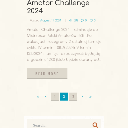
Amator Challenge
2024
Posted
August 11, 2024
882
0
0
Amator Challenge 2024 – Eliminacje do
Mistrzostw Polski Amatorów PZBil.Po
wakacjach rozegramy 2 ostatniej turnieje
cyklu: IV termin – 08.09.2024r. V termin –
13.10.2024r. Turnieje rozpoczynać będą się
o godzinie 12:00 (klub będzie otwarty od...
READ MORE
READ MORE
1
2
3