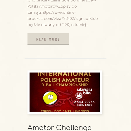
Challenge – Eliminacje do Mistrzostw
Polski Amatorów.Zapisy do
turnieju:https://www.online-
brackets.com/view/23402/signup Klub
będzie otwarty od 11:30, a turniej...
READ MORE
READ MORE
Amator Challenge