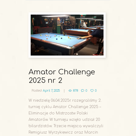
Amator Challenge
2025 nr 2
Posted
April 7, 2025
878
0
0
W niedzielę 06.04.2025r. rozegraliśmy 2.
turniej cyklu Amator Challenge 2025 –
Eliminacje do Mistrzostw Polski
Amatorów. W turnieju wzięło udział 20
bilardzistów. Trzecie miejsca wywalczyli
Remigiusz Wyrzykiewicz oraz Marcin