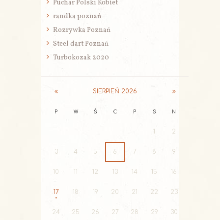
Puchar Polski Kobiet
randka poznań
Rozrywka Poznań
Steel dart Poznań
Turbokozak 2020
SIERPIEŃ
2026
P
W
Ś
C
P
S
N
1
2
3
4
5
6
7
8
9
10
11
12
13
14
15
16
17
18
19
20
21
22
23
24
25
26
27
28
29
30