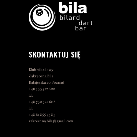
SKONTAKTUJ SIĘ
Klub bilardowy
Zakręcona Bila
Ratajczaka 20 Poznań
+48 533 522 608
lub
+48 730 522 608
lub
+48 61 855 73 83
zakrecona.bila@gmail.com