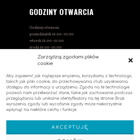
GODZINY OTWARCIA
Godziny otwarcia:
poniedziałek 16:00–01:00
wtorek 16:00–01:00
środa 16:00–01:00
czwartek 15:00–01:00
Zarządzaj zgodami plików
piątek 15:00–02:00
cookie
sobota 14:00–02:00
niedziela 14:00–00:00
Aby zapewnić jak najlepsze wrażenia, korzystamy z technologii,
takich jak pliki cookie, do przechowywania i/lub uzyskiwania
dostępu do informacji o urządzeniu. Zgoda na te technologie
pozwoli nam przetwarzać dane, takie jak zachowanie podczas
SOCIAL MEDIA
przeglądania lub unikalne identyfikatory na tej stronie. Brak
wyrażenia zgody lub wycofanie zgody może niekorzystnie
wpłynąć na niektóre cechy i funkcje.
Polub nas!
AKCEPTUJĘ