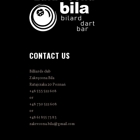
CONTACT US
Billiards club
Zakręcona Bila
Ratajczaka 20 Poznań
+48 533 522 608
or
+48 730 522 608
or
+48 61 855 73 83
zakrecona.bila@gmail.com