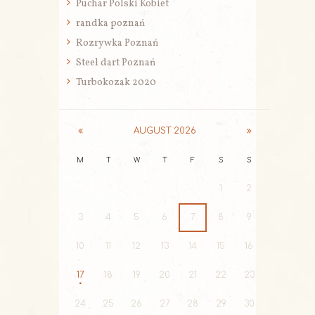
Puchar Polski Kobiet
randka poznań
Rozrywka Poznań
Steel dart Poznań
Turbokozak 2020
AUGUST
2026
M
T
W
T
F
S
S
1
2
3
4
5
6
7
8
9
10
11
12
13
14
15
16
17
18
19
20
21
22
23
24
25
26
27
28
29
30