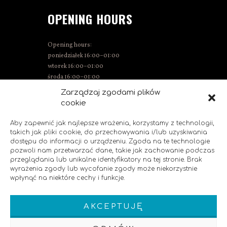
OPENING HOURS
Opening hours:
poniedziałek 16:00–01:00
wtorek 16:00–01:00
środa 16:00–01:00
Thursday 15:00–01:00
Zarządzaj zgodami plików
Friday 15:00–02:00
cookie
Saturday 14:00–02:00
Sunday 14:00–00:00
Aby zapewnić jak najlepsze wrażenia, korzystamy z technologii,
takich jak pliki cookie, do przechowywania i/lub uzyskiwania
dostępu do informacji o urządzeniu. Zgoda na te technologie
pozwoli nam przetwarzać dane, takie jak zachowanie podczas
SOCIAL MEDIA
przeglądania lub unikalne identyfikatory na tej stronie. Brak
wyrażenia zgody lub wycofanie zgody może niekorzystnie
wpłynąć na niektóre cechy i funkcje.
Like us!
AKCEPTUJĘ