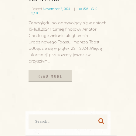
Posted
November 3, 2024
826
0
0
Ze względu na odbywający się w dniach
15-16.11.2024r. turniej finałowy Amator
Challenge zmianie uległ termin
Urodzinowego Toastu! Impreza Toast
odbędzie się w piątek 22.11.2024r.!Więcej
informacji przekażemy jeszcze w
przyszłym...
READ MORE
READ MORE