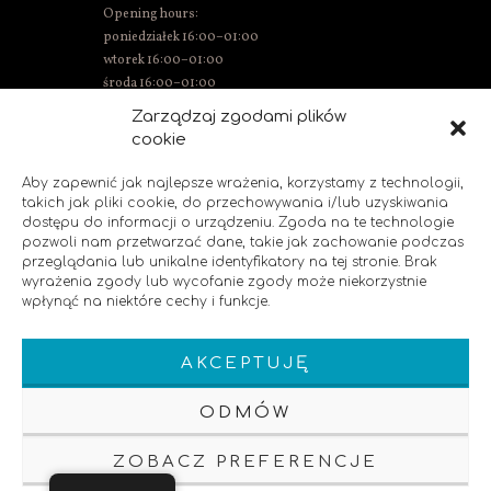
Opening hours:
poniedziałek 16:00–01:00
wtorek 16:00–01:00
środa 16:00–01:00
Thursday 15:00–01:00
Zarządzaj zgodami plików
Friday 15:00–02:00
cookie
Saturday 14:00–02:00
Sunday 14:00–00:00
Aby zapewnić jak najlepsze wrażenia, korzystamy z technologii,
takich jak pliki cookie, do przechowywania i/lub uzyskiwania
dostępu do informacji o urządzeniu. Zgoda na te technologie
pozwoli nam przetwarzać dane, takie jak zachowanie podczas
SOCIAL MEDIA
przeglądania lub unikalne identyfikatory na tej stronie. Brak
wyrażenia zgody lub wycofanie zgody może niekorzystnie
wpłynąć na niektóre cechy i funkcje.
Like us!
AKCEPTUJĘ
ODMÓW
ZOBACZ PREFERENCJE
Klauzula Informacyjna
Polityka Prywatnosci