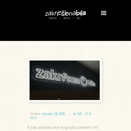
Posted
January 30, 2025
841
0
0
A tak ostatecznie wygląda prezent od