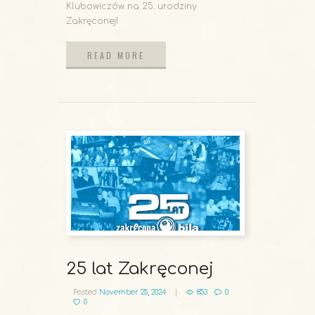
Klubowiczów na 25. urodziny
Zakręconej!
READ MORE
READ MORE
25 lat Zakręconej
Posted
November 25, 2024
853
0
0