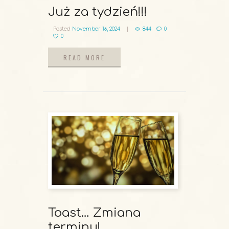
Już za tydzień!!!
Posted
November 16, 2024
844
0
0
READ MORE
READ MORE
Toast… Zmiana
terminu!