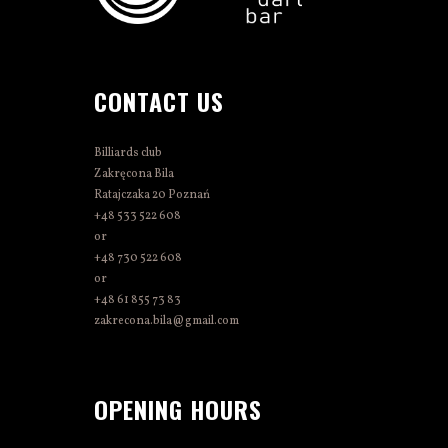
CONTACT US
Billiards club
Zakręcona Bila
Ratajczaka 20 Poznań
+48 533 522 608
or
+48 730 522 608
or
+48 61 855 73 83
zakrecona.bila@gmail.com
OPENING HOURS