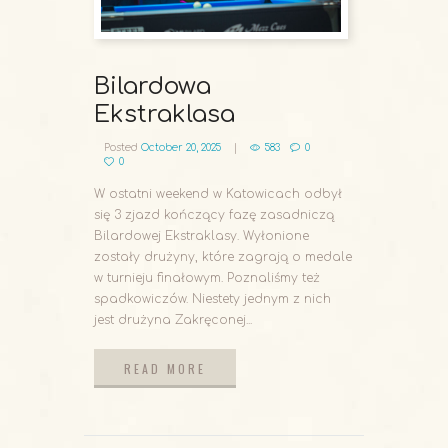
Bilardowa
Ekstraklasa
Posted
October 20, 2025
583
0
0
W ostatni weekend w Katowicach odbył
się 3 zjazd kończący fazę zasadniczą
Bilardowej Ekstraklasy. Wyłonione
zostały drużyny, które zagrają o medale
w turnieju finałowym. Poznaliśmy też
spadkowiczów. Niestety jednym z nich
jest drużyna Zakręconej...
READ MORE
READ MORE