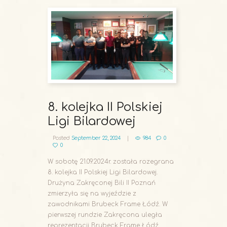
8. kolejka II Polskiej
Ligi Bilardowej
Posted
September 22, 2024
984
0
0
W sobotę 21.09.2024r. została rozegrana
8. kolejka II Polskiej Ligi Bilardowej.
Drużyna Zakręconej Bili II Poznań
zmierzyła się na wyjeździe z
zawodnikami Brubeck Frame Łódź. W
pierwszej rundzie Zakręcona uległa
reprezentacji Brubeck Frame Łódź...