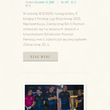
Posted
October 21, 2025
673
0
0
W sobotę 18.10.2025r. rozegraliśmy 9.
kolejkę II Polskiej Ligi Bilardowej 2025.
Reprezentacja Zakręconej Bili II Poznań
zmierzyła się na własnych stołach z
bilardzistami Billaboom Poznań.
Pierwszy mecz zakończył się zwycięstwem
Zakręconej 3:0, a...
READ MORE
READ MORE