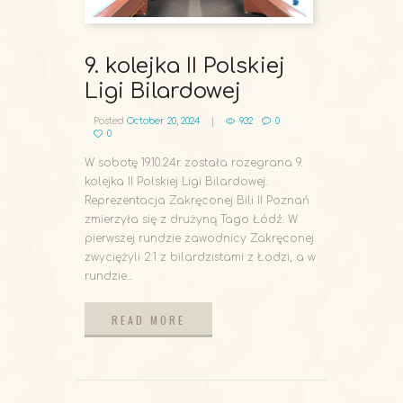
9. kolejka II Polskiej
Ligi Bilardowej
Posted
October 20, 2024
932
0
0
W sobotę 19.10.24r. została rozegrana 9.
kolejka II Polskiej Ligi Bilardowej.
Reprezentacja Zakręconej Bili II Poznań
zmierzyła się z drużyną Tago Łódź. W
pierwszej rundzie zawodnicy Zakręconej
zwyciężyli 2:1 z bilardzistami z Łodzi, a w
rundzie...
READ MORE
READ MORE