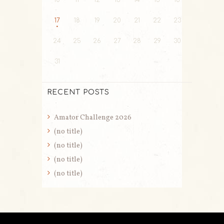
10
11
12
13
14
15
16
17
18
19
20
21
22
23
24
25
26
27
28
29
30
31
RECENT POSTS
Amator Challenge 2026
(no title)
(no title)
(no title)
(no title)