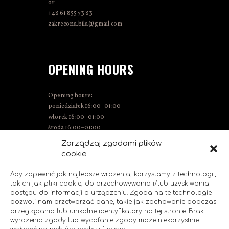
or
+48 61 855 73 83
zakrecona.bila@gmail.com
OPENING HOURS
Opening hours:
poniedziałek 16:00–01:00
wtorek 16:00–01:00
środa 16:00–01:00
Thursday 15:00–01:00
Zarządzaj zgodami plików
Friday 15:00–02:00
cookie
Saturday 14:00–02:00
Sunday 14:00–00:00
Aby zapewnić jak najlepsze wrażenia, korzystamy z technologii,
takich jak pliki cookie, do przechowywania i/lub uzyskiwania
dostępu do informacji o urządzeniu. Zgoda na te technologie
pozwoli nam przetwarzać dane, takie jak zachowanie podczas
SOCIAL MEDIA
przeglądania lub unikalne identyfikatory na tej stronie. Brak
wyrażenia zgody lub wycofanie zgody może niekorzystnie