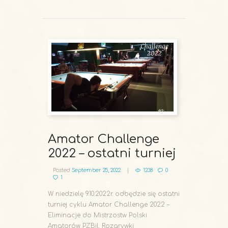
READ MORE
Amator Challenge
2022 – ostatni turniej
Posted
September 25, 2022
1238
0
1
W niedzielę 9.10.2022r. odbędzie się ostatni
turniej cyklu Amator Challenge 2022 –
Eliminacje do Mistrzostw Polski
Amatorów PZBil. Rozgrywki