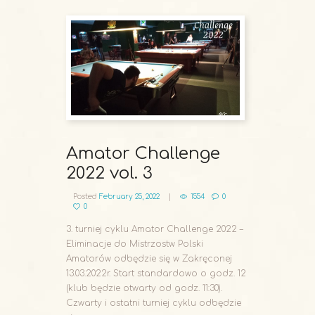
Amator Challenge
2022 vol. 3
Posted
February 25, 2022
1554
0
0
3. turniej cyklu Amator Challenge 2022 –
Eliminacje do Mistrzostw Polski
Amatorów odbędzie się w Zakręconej
13.03.2022r. Start standardowo o godz. 12
(klub będzie otwarty od godz. 11:30).
Czwarty i ostatni turniej cyklu odbędzie