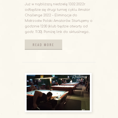
Już w najbliższą niedzielę 13.02.2022r.
odbędzie się drugi turniej cyklu Amator
Challenge 2022 – Eliminacje do
Mistrzostw Polski Amatorów. Startujemy o
godzinie 12:00 (klub będzie otwarty od
godz. 11:30). Poniżej link do aktualnego...
READ MORE
READ MORE