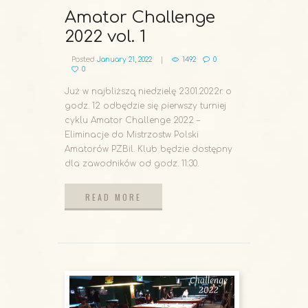
Amator Challenge
2022 vol. 1
Posted
January 21, 2022
1492
0
0
Już w najbliższą niedzielę 23.01.2022r. o
godz. 12 odbędzie się pierwszy turniej
cyklu Amator Challenge 2022 –
Eliminacje do Mistrzostw Polski
Amatorów PZBil. Klub będzie dostępny
dla zawodników od godz. 11:30.
READ MORE
READ MORE