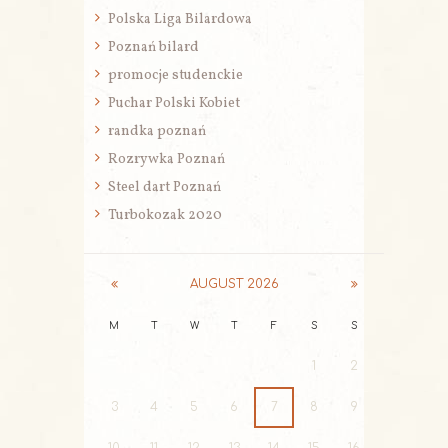
Polska Liga Bilardowa
Poznań bilard
promocje studenckie
Puchar Polski Kobiet
randka poznań
Rozrywka Poznań
Steel dart Poznań
Turbokozak 2020
AUGUST
2026
M
T
W
T
F
S
S
1
2
3
4
5
6
7
8
9