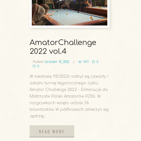
AmatorChallenge
2022 vol.4
Posted
October 10, 2022
1411
0
0
W niedzielę 9.10.2022r. odbył się czwarty i
ostatni turniej tegorocznego cyklu
Amator Challenge 2022 – Eliminacje do
Mistrzostw Polski Amatorów PZBil. W
rozgrywkach wzięło udział 26
bilardzistów. W półfinałach zmierzyli się:
Jędrzej...
READ MORE