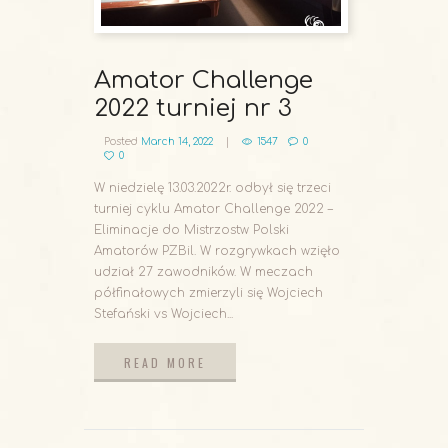
Amator Challenge
2022 turniej nr 3
Posted
March 14, 2022
1547
0
0
W niedzielę 13.03.2022r. odbył się trzeci
turniej cyklu Amator Challenge 2022 –
Eliminacje do Mistrzostw Polski
Amatorów PZBil. W rozgrywkach wzięło
udział 27 zawodników. W meczach
półfinałowych zmierzyli się Wojciech
Stefański vs Wojciech...
READ MORE
READ MORE