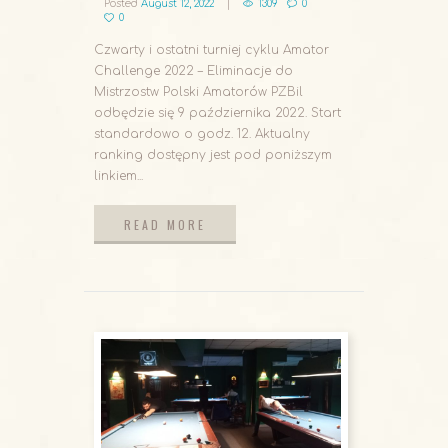
Posted
August 12, 2022
1309
0
0
Czwarty i ostatni turniej cyklu Amator
Challenge 2022 – Eliminacje do
Mistrzostw Polski Amatorów PZBil
odbędzie się 9 października 2022. Start
standardowo o godz. 12. Aktualny
ranking dostępny jest pod poniższym
linkiem...
READ MORE
READ MORE