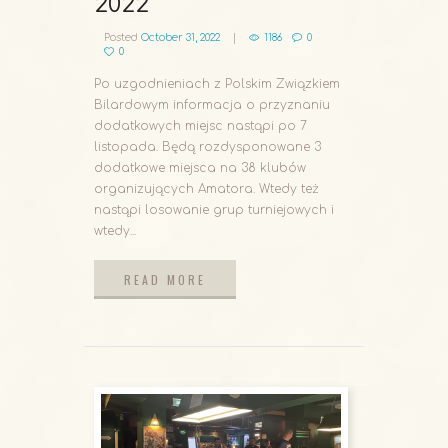
2022
Posted
October 31, 2022
1186
0
0
Po uzgodnieniach z Polskim Związkiem
Bilardowym informacja o przyznaniu
dodatkowych miejsc nastąpi po 7
listopada. Będą rozdysponowane 3
dodatkowe miejsca na 38 klubów
organizujących Amatora. Wtedy też
nastąpi losowanie grup turniejowych i
wtedy...
READ MORE
READ MORE