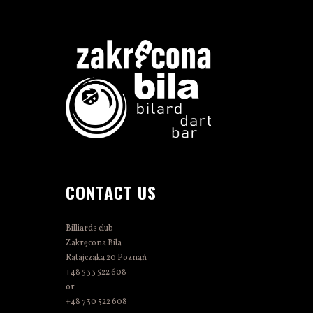
CONTACT US
Billiards club
Zakręcona Bila
Ratajczaka 20 Poznań
+48 533 522 608
or
+48 730 522 608