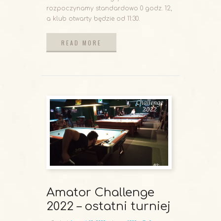
rozpoczynamy standardowo 0 godz. 12,
a klub otwarty będzie od 11:30.
READ MORE
READ MORE
Amator Challenge
2022 – ostatni turniej