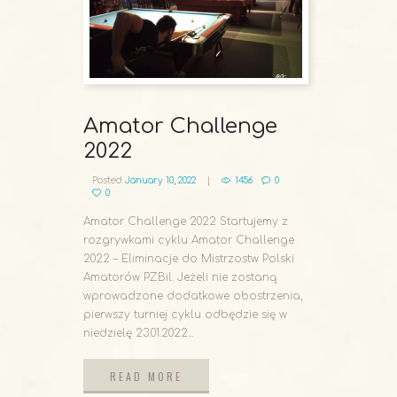
Amator Challenge
2022
Posted
January 10, 2022
1456
0
0
Amator Challenge 2022 Startujemy z
rozgrywkami cyklu Amator Challenge
2022 – Eliminacje do Mistrzostw Polski
Amatorów PZBil. Jeżeli nie zostaną
wprowadzone dodatkowe obostrzenia,
pierwszy turniej cyklu odbędzie się w
niedzielę 23.01.2022...
READ MORE