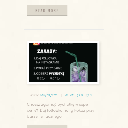
READ MORE
READ MORE
Posted
May 21, 2026
295
0
0
Chcesz zgarnąć pychotkę w super
cenie? Daj followka na ig Pokaż przy
barze I smacznego!