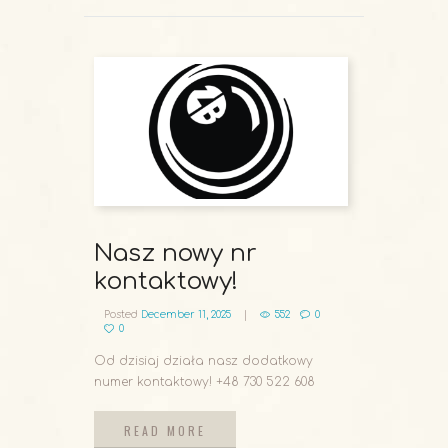
Nasz nowy nr
kontaktowy!
Posted
December 11, 2025
552
0
0
Od dzisiaj działa nasz dodatkowy
numer kontaktowy! +48 730 522 608
READ MORE