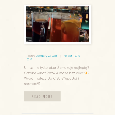
Posted
January 23, 2026
528
0
0
U nas nie tylko bilard smakuje najlepiej?
Grzane wino? Piwo? A może bez alko?
?
Wybór należy do Ciebie?Wpadaj i
sprawdź!?
READ MORE
READ MORE