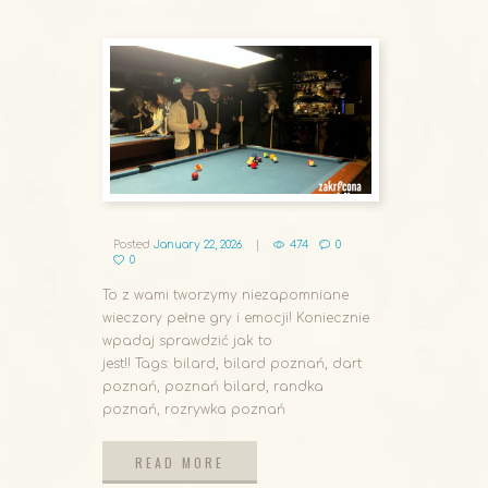
Posted
January 22, 2026
474
0
0
To z wami tworzymy niezapomniane
wieczory pełne gry i emocji! Koniecznie
wpadaj sprawdzić jak to
jest!! Tags: bilard, bilard poznań, dart
poznań, poznań bilard, randka
poznań, rozrywka poznań
READ MORE