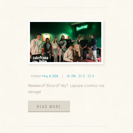
Posted
May 8, 2026
296
0
0
Weekend? Bilard? Wy? Lepsze combo nie
istnieje!
READ MORE
READ MORE