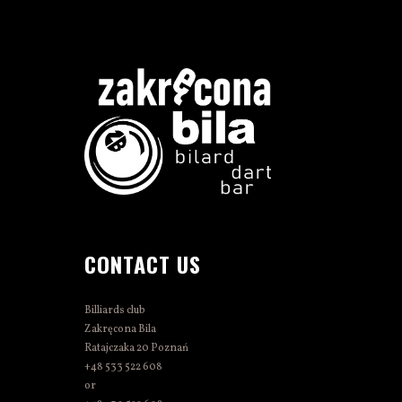
CONTACT US
Billiards club
Zakręcona Bila
Ratajczaka 20 Poznań
+48 533 522 608
or