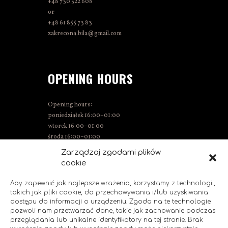
+48 730 522 608
or
+48 61 855 73 83
zakrecona.bila@gmail.com
OPENING HOURS
Opening hours:
poniedziałek 16:00–01:00
wtorek 16:00–01:00
środa 16:00–01:00
Thursday 15:00–01:00
Zarządzaj zgodami plików
Friday 15:00–02:00
cookie
Saturday 14:00–02:00
Sunday 14:00–00:00
Aby zapewnić jak najlepsze wrażenia, korzystamy z technologii,
takich jak pliki cookie, do przechowywania i/lub uzyskiwania
dostępu do informacji o urządzeniu. Zgoda na te technologie
pozwoli nam przetwarzać dane, takie jak zachowanie podczas
SOCIAL MEDIA
przeglądania lub unikalne identyfikatory na tej stronie. Brak