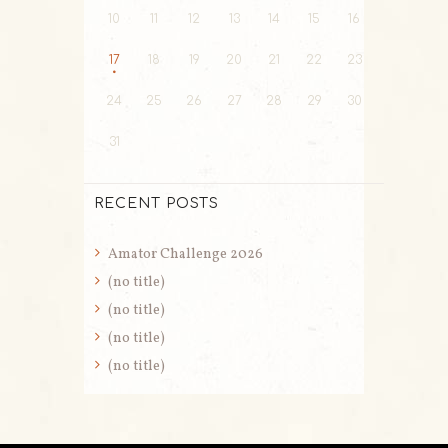
10
11
12
13
14
15
16
17
18
19
20
21
22
23
24
25
26
27
28
29
30
31
RECENT POSTS
Amator Challenge 2026
(no title)
(no title)
(no title)
(no title)