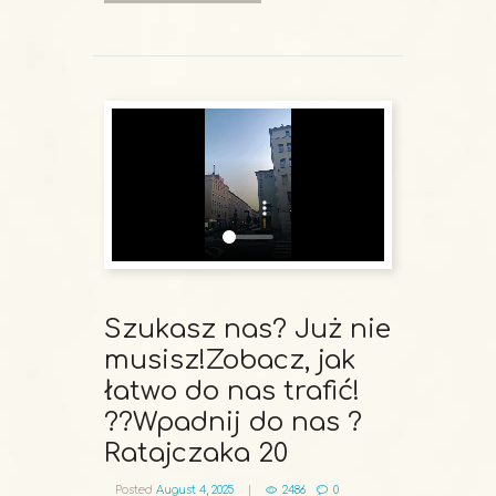
READ MORE
Szukasz nas? Już nie
musisz!Zobacz, jak
łatwo do nas trafić!
??Wpadnij do nas ?
Ratajczaka 20
Posted
August 4, 2025
2486
0