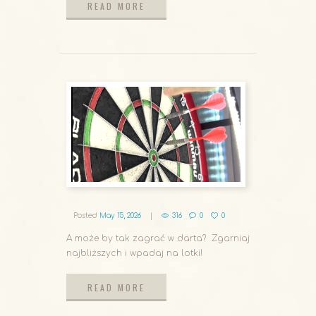
READ MORE
READ MORE
Posted
May 15, 2026
316
0
0
A może by tak zagrać w darta? Zgarniaj
najbliższych i wpadaj na lotki!
READ MORE
READ MORE