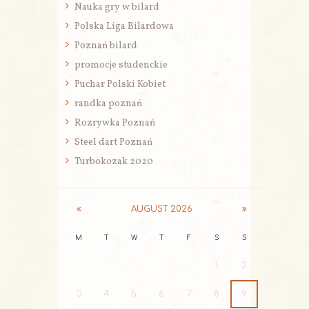
Nauka gry w bilard
Polska Liga Bilardowa
Poznań bilard
promocje studenckie
Puchar Polski Kobiet
randka poznań
Rozrywka Poznań
Steel dart Poznań
Turbokozak 2020
AUGUST
2026
M
T
W
T
F
S
S
1
2
3
4
5
6
7
8
9