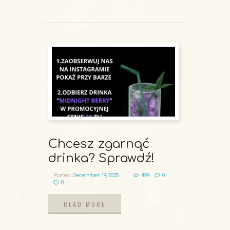
READ MORE
Chcesz zgarnąć
drinka? Sprawdź!
Posted
December 19, 2025
499
0
0
READ MORE
READ MORE