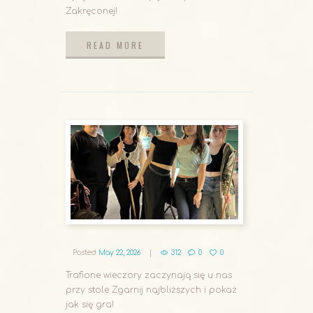
Zakręconej!
READ MORE
READ MORE
Posted
May 22, 2026
312
0
0
Trafione wieczory zaczynają się u nas
przy stole Zgarnij najbliższych i pokaż
jak się gra!