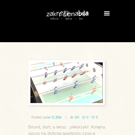
Posted
June 13, 2026
241
0
0
Bilard, dart, a teraz… piłkarzyki! Kolejna
opcja na dobrze spędzony czas w