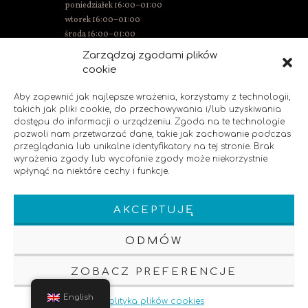
poniedziałek 16:00–01:00
wtorek 16:00–01:00
środa 16:00–01:00
Thursday 15:00–01:00
Zarządzaj zgodami plików
Friday 15:00–02:00
cookie
Saturday 14:00–02:00
Sunday 14:00–00:00
Aby zapewnić jak najlepsze wrażenia, korzystamy z technologii,
takich jak pliki cookie, do przechowywania i/lub uzyskiwania
dostępu do informacji o urządzeniu. Zgoda na te technologie
pozwoli nam przetwarzać dane, takie jak zachowanie podczas
SOCIAL MEDIA
przeglądania lub unikalne identyfikatory na tej stronie. Brak
wyrażenia zgody lub wycofanie zgody może niekorzystnie
wpłynąć na niektóre cechy i funkcje.
Like us!
AKCEPTUJĘ
ODMÓW
ZOBACZ PREFERENCJE
Klauzula Informacyjna
Polityka Prywatnosci
SEO
English
Polityka plików cookies