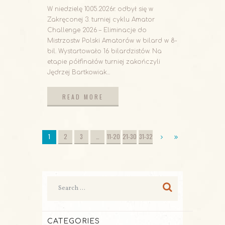
W niedzielę 10.05.2026r. odbył się w
Zakręconej 3. turniej cyklu Amator
Challenge 2026 – Eliminacje do
Mistrzostw Polski Amatorów w bilard w 8-
bil. Wystartowało 16 bilardzistów. Na
etapie półfinałów turniej zakończyli
Jędrzej Bartkowiak...
READ MORE
READ MORE
1
2
3
…
11-20
21-30
31-32
CATEGORIES