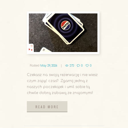
Posted
May 29, 2026
273
0
0
Czekasz na swoją rezerwację i nie wiesz
czym zająć czas? Zgarnij jedną z
naszych poczekajek i umil sobie tą
chwile dobrą zabawą ze znajomymi!
READ MORE
READ MORE