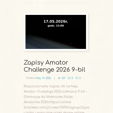
Zapisy Amator
Challenge 2026 9-bil
Posted
May 14, 2026
331
0
0
Rozpoczynamy zapisy do turnieju
Amator Challenge 2026 odmiana 9-bil –
Eliminacje do Mistrzostw Polski
Amatorów PZBil.https://online-
brackets.com/pl/view/25014/signupZapis
y tylko i wyłącznie przez stronę online-