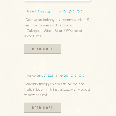
Posted
13 days ago
106
0
0
Gotowi na kolejny zakręcony weekend?
Jeśli tak to wiesz gdzie wpaść!
#ZakręconaBila #Bilard #Weekend
#PoolTime
READ MORE
READ MORE
Posted
June 27, 2026
209
0
0
Remonty trwają i nie wiesz jak do nas
trafić? Łap filmik instruktażowy i wpadaj
w odwiedziny!
READ MORE