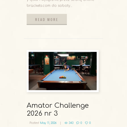
brackets.com do soboty...
READ MORE
READ MORE
Amator Challenge
2026 nr 3
Posted
May 11, 2026
343
0
0