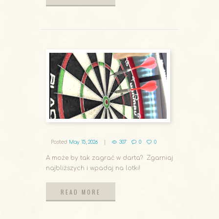
READ MORE
Posted
May 15, 2026
307
0
0
A może by tak zagrać w darta? Zgarniaj
najbliższych i wpadaj na lotki!
READ MORE
READ MORE