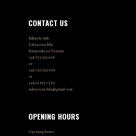
CONTACT US
Billiards club
Zakręcona Bila
Ratajczaka 20 Poznań
+48 533 522 608
or
+48 730 522 608
or
+48 61 855 73 83
zakrecona.bila@gmail.com
OPENING HOURS
Opening hours: