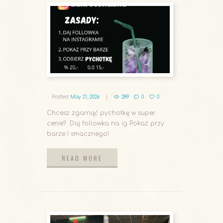
Posted
May 21, 2026
289
0
0
Chcesz zgarnąć pychotkę w super
cenie? Daj followka na ig Pokaż przy
barze I smacznego!
READ MORE
READ MORE