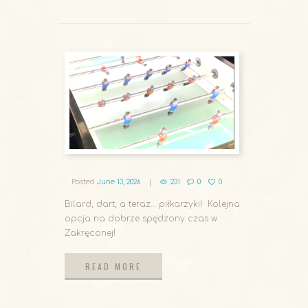
READ MORE
Posted
June 13, 2026
231
0
0
Bilard, dart, a teraz… piłkarzyki! Kolejna
opcja na dobrze spędzony czas w
Zakręconej!
READ MORE
READ MORE