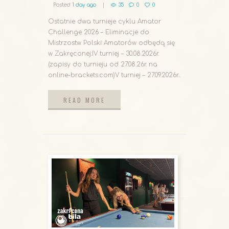
Posted
1 day ago
35
0
0
Ostatnie dwa turnieje cyklu Amator
Challenge 2026 – Eliminacje do
Mistrzostw Polski Amatorów odbędą się
w Zakręconej:IV turniej – 30.08.2026r.
(zapisy do turnieju od 27.08.26r. na
online-brackets.com)V turniej – 27.09.2026r...
READ MORE
READ MORE