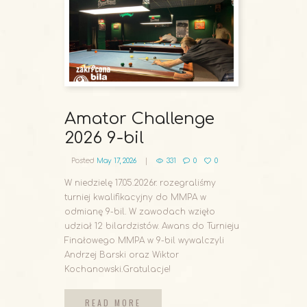
Amator Challenge
2026 9-bil
Posted
May 17, 2026
331
0
0
W niedzielę 17.05.2026r. rozegraliśmy
turniej kwalifikacyjny do MMPA w
odmianę 9-bil. W zawodach wzięło
udział 12 bilardzistów. Awans do Turnieju
Finałowego MMPA w 9-bil wywalczyli
Andrzej Barski oraz Wiktor
Kochanowski.Gratulacje!
READ MORE