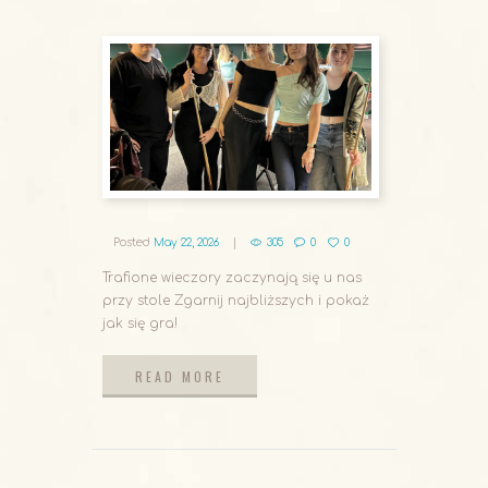
Posted
May 22, 2026
305
0
0
Trafione wieczory zaczynają się u nas
przy stole Zgarnij najbliższych i pokaż
jak się gra!
READ MORE
READ MORE