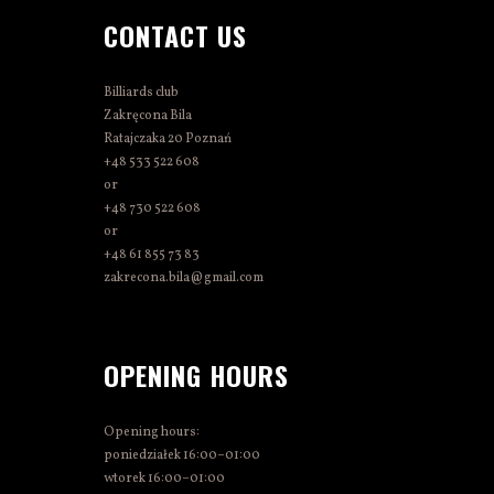
CONTACT US
Billiards club
Zakręcona Bila
Ratajczaka 20 Poznań
+48 533 522 608
or
+48 730 522 608
or
+48 61 855 73 83
zakrecona.bila@gmail.com
OPENING HOURS
Opening hours:
poniedziałek 16:00–01:00
wtorek 16:00–01:00