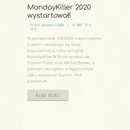
MondayKiller 2020
wystartował!
Posted
January 17, 2020
1887
0
0
W poniedziałek 13.01.2020r. rozpoczęliśmy
3. sezon cieszącego się dużą
popularnością cyklu turniejów
MondayKiller. W finale spotkali się
Szymon Duda oraz Michał Berkec, a
pierwsze zwycięstwo w tegorocznym
cyklu wywalczył Szymon. Pod
poniższym...
READ MORE
READ MORE