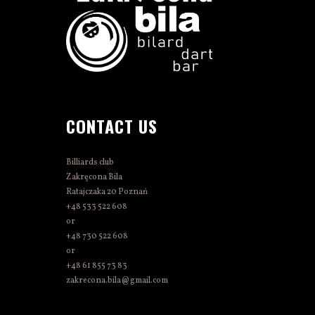
CONTACT US
Billiards club
Zakręcona Bila
Ratajczaka 20 Poznań
+48 533 522 608
or
+48 730 522 608
or
+48 61 855 73 83
zakrecona.bila@gmail.com