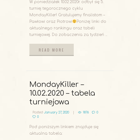
W poniedziałek 10.02.2020r. odbył się 5.
turniej tegorocznego cyklu
MondayKiller! Gratulujemy finalistom –
Pawłowi oraz Piotrowi
Poniżej linki do
aktualnego rankingu oraz tabeli
turniejowej. Do zobaczenia za tydzień ...
READ MORE
READ MORE
MondayKiller –
10.02.2020 – tabela
turniejowa
Posted
January 27, 2020
1876
0
0
Pod poniższym linkiem znajduje się
aktualna tabela: