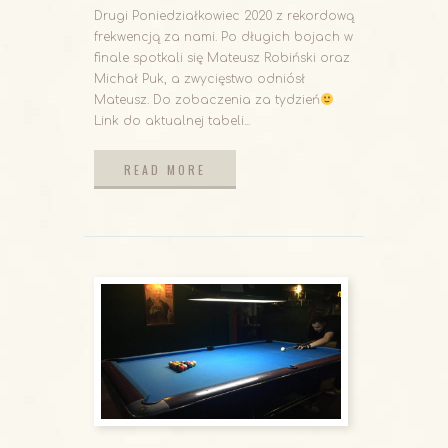
Drugi Poniedziałkowiec 2020 z rekordową
frekwencją za nami. Po długich bojach w
finale spotkali się Mateusz Robiński oraz
Michał Puk, a zwycięstwo odniósł
Mateusz. Do zobaczenia za tydzień
Link do aktualnej tabeli...
READ MORE
READ MORE