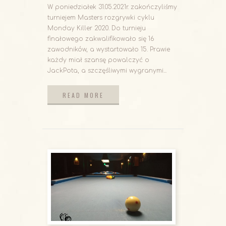
W poniedziałek 31.05.2021r. zakończyliśmy
turniejem Masters rozgrywki cyklu
Monday Killer 2020. Do turnieju
finałowego zakwalifikowało się 16
zawodników, a wystartowało 15. Prawie
każdy miał szansę powalczyć o
JackPota, a szczęśliwymi wygranymi...
READ MORE
READ MORE