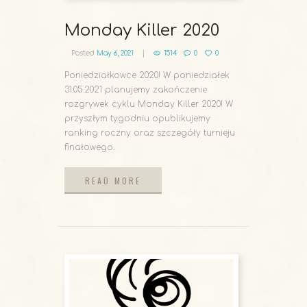
Monday Killer 2020
Posted
May 6, 2021
1514
0
0
Poniedziałkowce 2020! W poniedziałek
31.05.2021 planujemy zakończenie
rozgrywek cyklu Monday Killer 2020! W
przyszłym tygodniu opublikujemy
ranking roczny oraz szczegóły turnieju
finałowego.
READ MORE
READ MORE