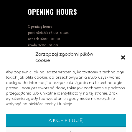
OPENING HOURS
Opening hours:
poniedziałek 16:00–01:00
wtorek 16:00–01:00
środa 16:00–01:00
Thursday 15:00–01:00
Zarządzaj zgodami plików
Friday 15:00–02:00
cookie
Saturday 14:00–02:00
Sunday 14:00–00:00
Aby zapewnić jak najlepsze wrażenia, korzystamy z technologii,
takich jak pliki cookie, do przechowywania i/lub uzyskiwania
dostępu do informacji o urządzeniu. Zgoda na te technologie
pozwoli nam przetwarzać dane, takie jak zachowanie podczas
SOCIAL MEDIA
przeglądania lub unikalne identyfikatory na tej stronie. Brak
wyrażenia zgody lub wycofanie zgody może niekorzystnie
wpłynąć na niektóre cechy i funkcje.
Like us!
AKCEPTUJĘ