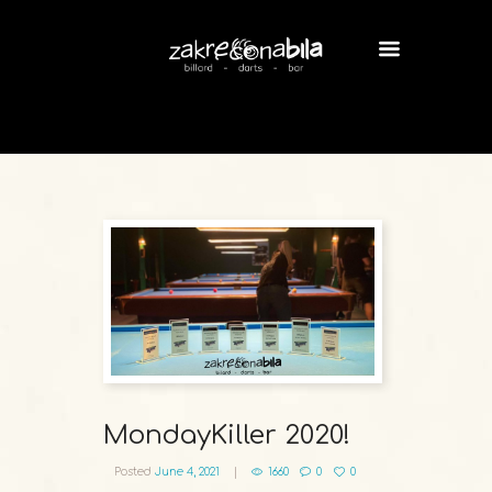
MondayKiller 2020!
Posted
June 4, 2021
1660
0
0