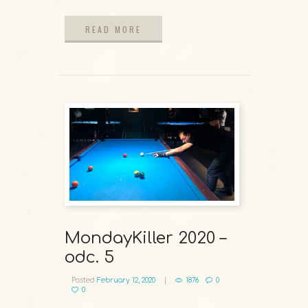
READ MORE
READ MORE
MondayKiller 2020 –
odc. 5
Posted
February 12, 2020
1876
0
0