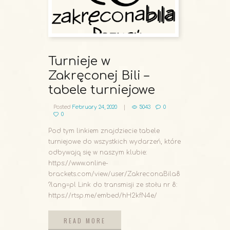
Turnieje w
Zakręconej Bili –
tabele turniejowe
Posted
February 24, 2020
5043
0
0
Pod tym linkiem znajdziecie tabele
turniejowe do wszystkich wydarzeń, które
odbywają się w naszym klubie:
https://www.online-
brackets.com/view/user/ZakreconaBila8
?lang=pl Link do transmisji ze stołu nr 8:
https://rtsp.me/embed/hH2kfN4e/
READ MORE