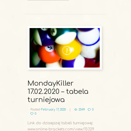
READ MORE
MondayKiller
17.02.2020 – tabela
turniejowa
Posted
February 17, 2020
2049
0
0
Link do dzisiejszej tabeli turniejowej:
www.online-brackets.com/view/15329