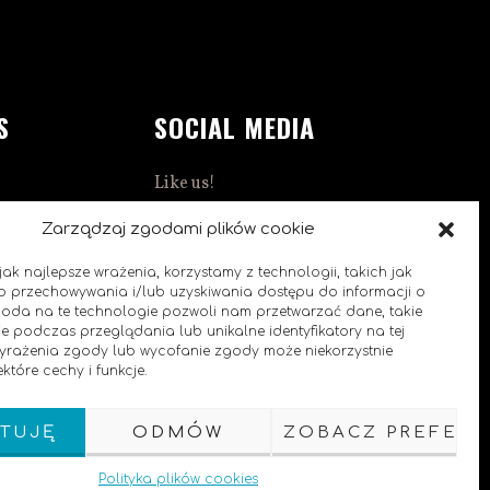
S
SOCIAL MEDIA
Like us!
1:00
Zarządzaj zgodami plików cookie
0
ak najlepsze wrażenia, korzystamy z technologii, takich jak
 do przechowywania i/lub uzyskiwania dostępu do informacji o
goda na te technologie pozwoli nam przetwarzać dane, takie
e podczas przeglądania lub unikalne identyfikatory na tej
 wyrażenia zgody lub wycofanie zgody może niekorzystnie
które cechy i funkcje.
TUJĘ
ODMÓW
ZOBACZ PREFERE
Polityka plików cookies