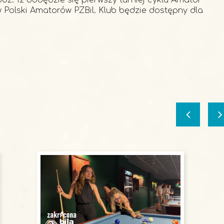
godz. 12 odbędzie się pierwszy turniej cyklu Amator
w Polski Amatorów PZBil. Klub będzie dostępny dla