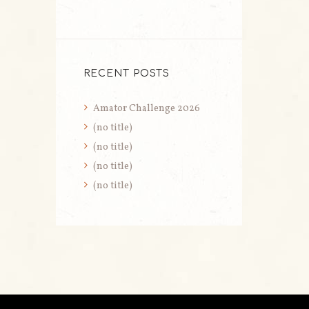
RECENT POSTS
Amator Challenge 2026
(no title)
(no title)
(no title)
(no title)