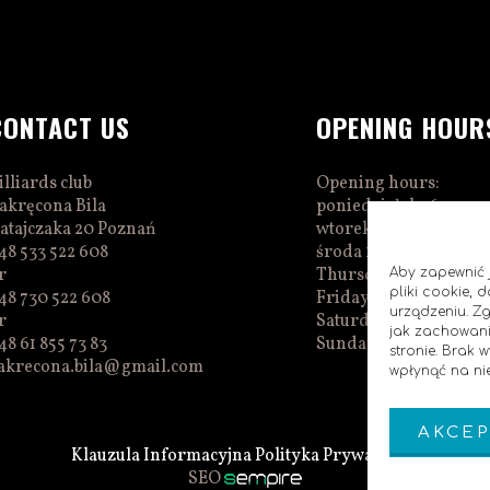
CONTACT US
OPENING HOUR
illiards club
Opening hours:
akręcona Bila
poniedziałek 16:00–0
atajczaka 20 Poznań
wtorek 16:00–01:00
48 533 522 608
środa 16:00–01:00
r
Thursday 15:00–01:0
Aby zapewnić j
pliki cookie,
48 730 522 608
Friday 15:00–02:00
urządzeniu. Z
r
Saturday 14:00–02:00
jak zachowani
48 61 855 73 83
Sunday 14:00–00:00
stronie. Brak
akrecona.bila@gmail.com
wpłynąć na nie
AKCEP
Klauzula Informacyjna
Polityka Prywatnosci
SEO