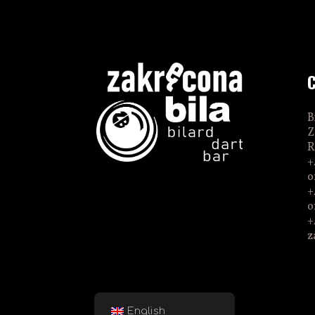
B
Z
R
+
o
+
o
+
z
English