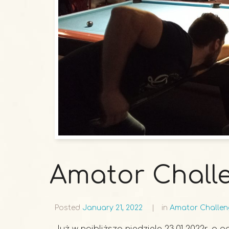
Amator Challen
Posted
January 21, 2022
in
Amator Challen