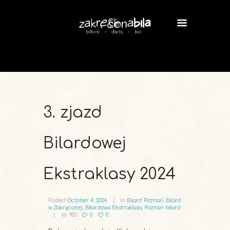
3. zjazd
Bilardowej
Ekstraklasy 2024
Posted
October 4, 2024
in
Bilard Poznań
,
Bilard
w Zakręconej
,
Bilardowa Ekstraklasa
,
Poznań bilard
953
0
0