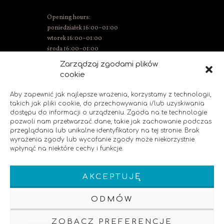
Opening hours:
poniedziałek 16:00–01:00
wtorek 16:00–01:00
środa 16:00–01:00
Thursday 15:00–01:00
Zarządzaj zgodami plików
Friday 15:00–02:00
cookie
Saturday 14:00–02:00
Sunday 14:00–00:00
Aby zapewnić jak najlepsze wrażenia, korzystamy z technologii,
takich jak pliki cookie, do przechowywania i/lub uzyskiwania
dostępu do informacji o urządzeniu. Zgoda na te technologie
pozwoli nam przetwarzać dane, takie jak zachowanie podczas
SOCIAL MEDIA
przeglądania lub unikalne identyfikatory na tej stronie. Brak
wyrażenia zgody lub wycofanie zgody może niekorzystnie
wpłynąć na niektóre cechy i funkcje.
Like us!
AKCEPTUJĘ
ODMÓW
ZOBACZ PREFERENCJE