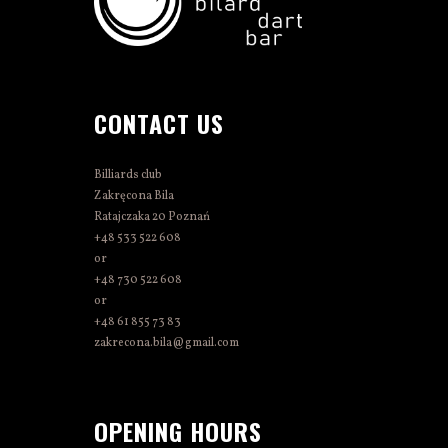
CONTACT US
Billiards club
Zakręcona Bila
Ratajczaka 20 Poznań
+48 533 522 608
or
+48 730 522 608
or
+48 61 855 73 83
zakrecona.bila@gmail.com
OPENING HOURS