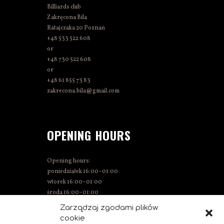
Billiards club
Zakręcona Bila
Ratajczaka 20 Poznań
+48 533 522 608
or
+48 730 522 608
or
+48 61 855 73 83
zakrecona.bila@gmail.com
OPENING HOURS
Opening hours:
poniedziałek 16:00–01:00
wtorek 16:00–01:00
środa 16:00–01:00
Thursday 15:00–01:00
Zarządzaj zgodami plików
Friday 15:00–02:00
cookie
Saturday 14:00–02:00