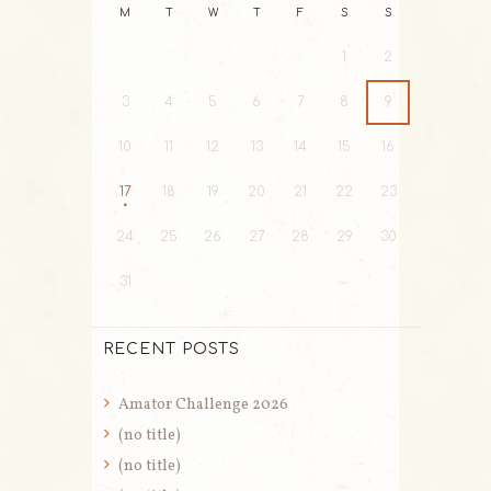
M
T
W
T
F
S
S
1
2
3
4
5
6
7
8
9
10
11
12
13
14
15
16
17
18
19
20
21
22
23
24
25
26
27
28
29
30
31
RECENT POSTS
Amator Challenge 2026
(no title)
(no title)