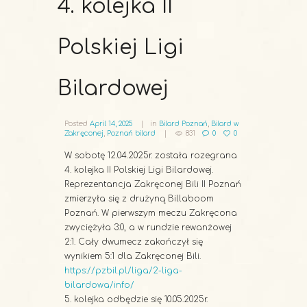
4. kolejka II
Polskiej Ligi
Bilardowej
Posted
April 14, 2025
in
Bilard Poznań
,
Bilard w
Zakręconej
,
Poznań bilard
831
0
0
W sobotę 12.04.2025r. została rozegrana
4. kolejka II Polskiej Ligi Bilardowej.
Reprezentancja Zakręconej Bili II Poznań
zmierzyła się z drużyną Billaboom
Poznań. W pierwszym meczu Zakręcona
zwyciężyła 3:0, a w rundzie rewanżowej
2:1. Cały dwumecz zakończył się
wynikiem 5:1 dla Zakręconej Bili.
https://pzbil.pl/liga/2-liga-
bilardowa/info/
5. kolejka odbędzie się 10.05.2025r.