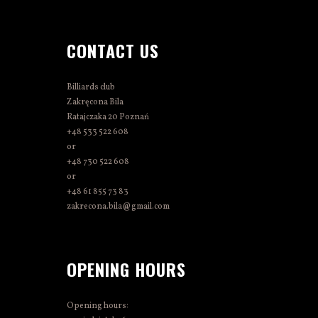
CONTACT US
Billiards club
Zakręcona Bila
Ratajczaka 20 Poznań
+48 533 522 608
or
+48 730 522 608
or
+48 61 855 73 83
zakrecona.bila@gmail.com
OPENING HOURS
Opening hours: