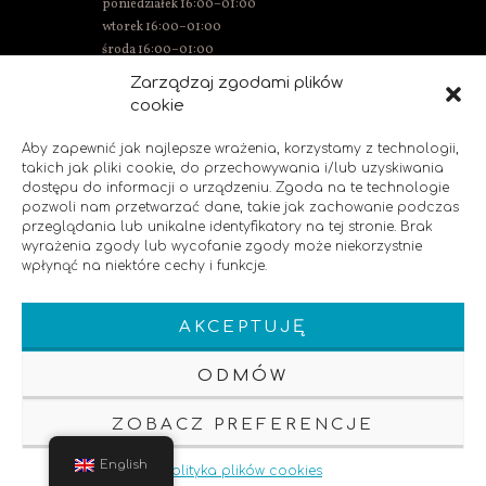
poniedziałek 16:00–01:00
wtorek 16:00–01:00
środa 16:00–01:00
Thursday 15:00–01:00
Zarządzaj zgodami plików
Friday 15:00–02:00
cookie
Saturday 14:00–02:00
Sunday 14:00–00:00
Aby zapewnić jak najlepsze wrażenia, korzystamy z technologii,
takich jak pliki cookie, do przechowywania i/lub uzyskiwania
dostępu do informacji o urządzeniu. Zgoda na te technologie
pozwoli nam przetwarzać dane, takie jak zachowanie podczas
SOCIAL MEDIA
przeglądania lub unikalne identyfikatory na tej stronie. Brak
wyrażenia zgody lub wycofanie zgody może niekorzystnie
wpłynąć na niektóre cechy i funkcje.
Like us!
AKCEPTUJĘ
ODMÓW
ZOBACZ PREFERENCJE
Klauzula Informacyjna
Polityka Prywatnosci
SEO
English
Polityka plików cookies