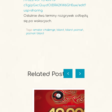
/17GzzNOFTENJRrYs-
c1lglpGxcQuydOlBRA2KW6GH0uw/edit?
usp=sharing
Ostatnie dwa terminy rozgrywek odbędą
się po wakacjach.
Tags:
amator challenge
,
bilard
,
bilard poznań
,
poznań bilard
Related Posts