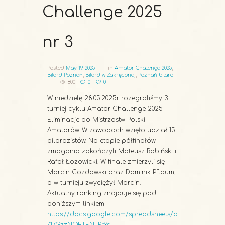
Challenge 2025
nr 3
Posted
May 19, 2025
in
Amator Challenge 2025
,
Bilard Poznań
,
Bilard w Zakręconej
,
Poznań bilard
800
0
0
W niedzielę 28.05.2025r. rozegraliśmy 3.
turniej cyklu Amator Challenge 2025 –
Eliminacje do Mistrzostw Polski
Amatorów. W zawodach wzięło udział 15
bilardzistów. Na etapie półfinałów
zmagania zakończyli Mateusz Robiński i
Rafał Łozowicki. W finale zmierzyli się
Marcin Gozdowski oraz Dominik Pflaum,
a w turnieju zwyciężył Marcin.
Aktualny ranking znajduje się pod
poniższym linkiem
https://docs.google.com/spreadsheets/d