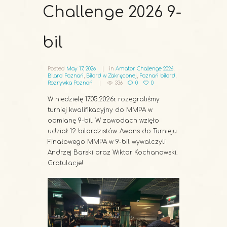
Challenge 2026 9-
bil
Posted
May 17, 2026
in
Amator Challenge 2026
,
Bilard Poznań
,
Bilard w Zakręconej
,
Poznań bilard
,
Rozrywka Poznań
336
0
0
W niedzielę 17.05.2026r. rozegraliśmy
turniej kwalifikacyjny do MMPA w
odmianę 9-bil. W zawodach wzięło
udział 12 bilardzistów. Awans do Turnieju
Finałowego MMPA w 9-bil wywalczyli
Andrzej Barski oraz Wiktor Kochanowski.
Gratulacje!