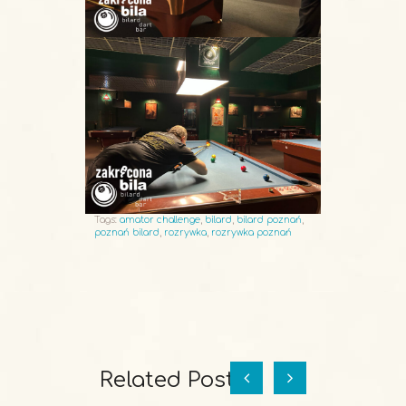
Tags:
amator challenge
,
bilard
,
bilard poznań
,
poznań bilard
,
rozrywka
,
rozrywka poznań
Related Posts