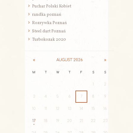
Puchar Polski Kobiet
randka poznań
Rozrywka Poznań
Steel dart Poznań
Turbokozak 2020
AUGUST
2026
M
T
W
T
F
S
S
1
2
3
4
5
6
7
8
9
10
11
12
13
14
15
16
17
18
19
20
21
22
23