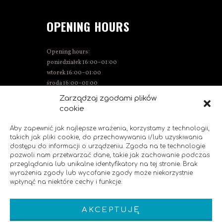
OPENING HOURS
Opening hours:
poniedziałek 16:00–01:00
wtorek 16:00–01:00
środa 16:00–01:00
Thursday 15:00–01:00
Zarządzaj zgodami plików
Friday 15:00–02:00
cookie
Saturday 14:00–02:00
Sunday 14:00–00:00
Aby zapewnić jak najlepsze wrażenia, korzystamy z technologii,
takich jak pliki cookie, do przechowywania i/lub uzyskiwania
dostępu do informacji o urządzeniu. Zgoda na te technologie
pozwoli nam przetwarzać dane, takie jak zachowanie podczas
SOCIAL MEDIA
przeglądania lub unikalne identyfikatory na tej stronie. Brak
wyrażenia zgody lub wycofanie zgody może niekorzystnie
wpłynąć na niektóre cechy i funkcje.
Like us!
AKCEPTUJĘ