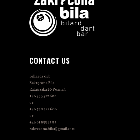
CONTACT US
Billiards club
Zakręcona Bila
Ratajczaka 20 Poznań
+48 533 522 608
or
+48 730 522 608
or
+48 61 855 73 83
zakrecona.bila@gmail.com