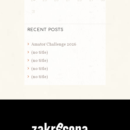
24
25
26
27
28
29
30
31
RECENT POSTS
Amator Challenge 2026
(no title)
(no title)
(no title)
(no title)