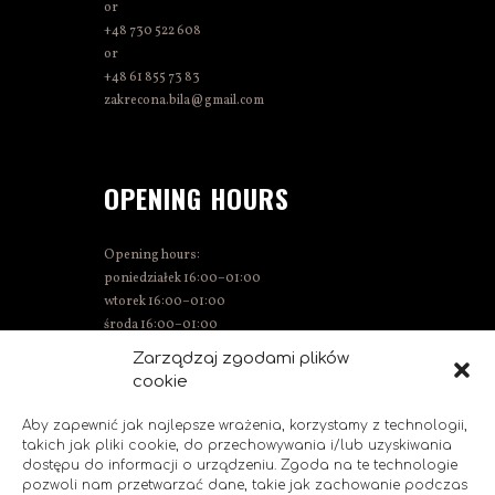
or
+48 730 522 608
or
+48 61 855 73 83
zakrecona.bila@gmail.com
OPENING HOURS
Opening hours:
poniedziałek 16:00–01:00
wtorek 16:00–01:00
środa 16:00–01:00
Thursday 15:00–01:00
Zarządzaj zgodami plików
Friday 15:00–02:00
cookie
Saturday 14:00–02:00
Sunday 14:00–00:00
Aby zapewnić jak najlepsze wrażenia, korzystamy z technologii,
takich jak pliki cookie, do przechowywania i/lub uzyskiwania
dostępu do informacji o urządzeniu. Zgoda na te technologie
pozwoli nam przetwarzać dane, takie jak zachowanie podczas