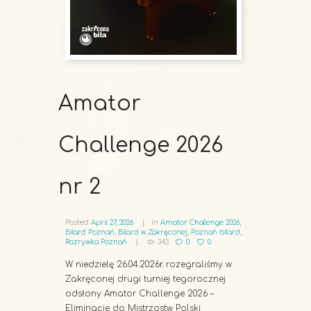
Amator
Challenge 2026
nr 2
Posted
April 27, 2026
in
Amator Challenge 2026
,
Bilard Poznań
,
Bilard w Zakręconej
,
Poznań bilard
,
Rozrywka Poznań
343
0
0
W niedzielę 26.04.2026r. rozegraliśmy w
Zakręconej drugi turniej tegorocznej
odsłony Amator Challenge 2026 –
Eliminacje do Mistrzostw Polski