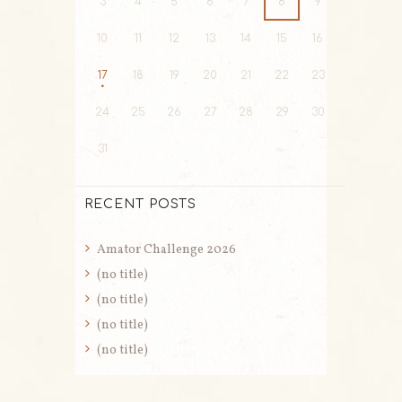
3
4
5
6
7
8
9
10
11
12
13
14
15
16
17
18
19
20
21
22
23
24
25
26
27
28
29
30
31
RECENT POSTS
Amator Challenge 2026
(no title)
(no title)
(no title)
(no title)