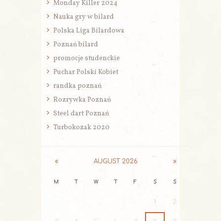
Monday Killer 2024
Nauka gry w bilard
Polska Liga Bilardowa
Poznań bilard
promocje studenckie
Puchar Polski Kobiet
randka poznań
Rozrywka Poznań
Steel dart Poznań
Turbokozak 2020
AUGUST
2026
M
T
W
T
F
S
S
1
2