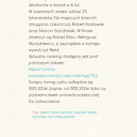
Amatorów w bilard w 8-bil.
W zawodach wzięło udział 25
bilardzistów. Na miejscach trzecich
zmagania zakończyli Robert Kozłowski
oraz Marcin Gozdowski. W finale
zmierzyli się Robert Kłos i Remigiusz
Wyrzykiewicz, a zwycięstwo w turnieju
wywalczył Remi!
Aktualny ranking dostępny jest pod
poniższym linkiem:
https://online-
brackets.com/pl/view/rankings/1122
Kolejny turniej cyklu odbędzie się
10.05.2026r. (zapisy od 07.05.2026r. tylko za
pośrednictwem online-brackets.com)
Do zobaczenia!
Tags:
bilard
,
bilard poznań
,
poznań bilard
,
rozrywka
,
rozrywka poznań