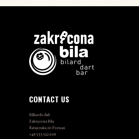
CONTACT US
Billiards club
Zakręcona Bila
Ratajczaka 20 Poznań
+48 533 522 608