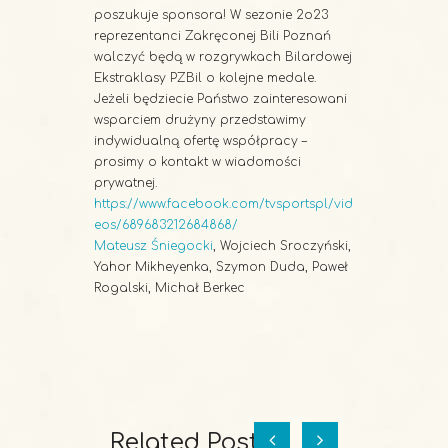
poszukuje sponsora! W sezonie 2o23
reprezentanci Zakręconej Bili Poznań
walczyć będą w rozgrywkach Bilardowej
Ekstraklasy PZBil o kolejne medale.
Jeżeli będziecie Państwo zainteresowani
wsparciem drużyny przedstawimy
indywidualną ofertę współpracy –
prosimy o kontakt w wiadomości
prywatnej.
https://www.facebook.com/tvsportspl/vid
eos/689683212684868/
Mateusz Śniegocki
, Wojciech Sroczyński,
Yahor Mikheyenka, Szymon Duda, Paweł
Rogalski, Michał Berkec
Related Posts