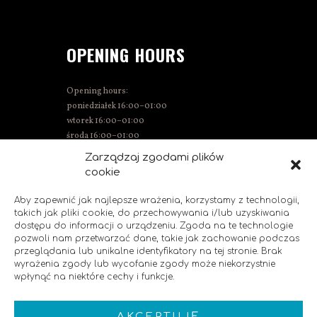
OPENING HOURS
Opening hours:
poniedziałek 16:00–01:00
wtorek 16:00–01:00
środa 16:00–01:00
Thursday 15:00–01:00
Zarządzaj zgodami plików
Friday 15:00–02:00
cookie
Saturday 14:00–02:00
Sunday 14:00–00:00
Aby zapewnić jak najlepsze wrażenia, korzystamy z technologii,
takich jak pliki cookie, do przechowywania i/lub uzyskiwania
dostępu do informacji o urządzeniu. Zgoda na te technologie
pozwoli nam przetwarzać dane, takie jak zachowanie podczas
SOCIAL MEDIA
przeglądania lub unikalne identyfikatory na tej stronie. Brak
wyrażenia zgody lub wycofanie zgody może niekorzystnie
wpłynąć na niektóre cechy i funkcje.
Like us!
AKCEPTUJĘ