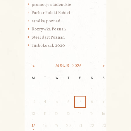
promocje studenckie
Puchar Polski Kobiet
randka poznań
Rozrywka Poznań
Steel dart Poznań
Turbokozak 2020
AUGUST
2026
M
T
W
T
F
S
S
1
2
3
4
5
6
7
8
9
10
11
12
13
14
15
16
17
18
19
20
21
22
23