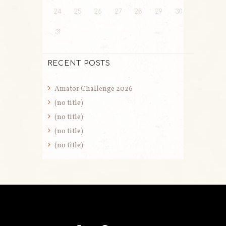
24
25
26
27
28
29
30
31
RECENT POSTS
Amator Challenge 2026
(no title)
(no title)
(no title)
(no title)