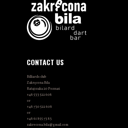
CONTACT US
Billiards club
Zakręcona Bila
Ratajczaka 20 Poznań
+48 533 522 608
or
+48 730 522 608
or
+48 61 855 73 83
zakrecona.bila@gmail.com