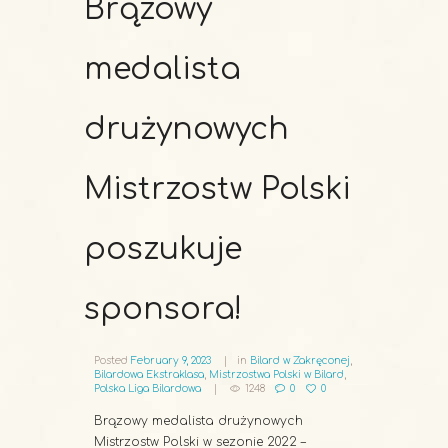
Brązowy
medalista
drużynowych
Mistrzostw Polski
poszukuje
sponsora!
Posted
February 9, 2023
in
Bilard w Zakręconej
,
Bilardowa Ekstraklasa
,
Mistrzostwa Polski w Bilard
,
Polska Liga Bilardowa
1248
0
0
Brązowy medalista drużynowych
Mistrzostw Polski w sezonie 2022 –