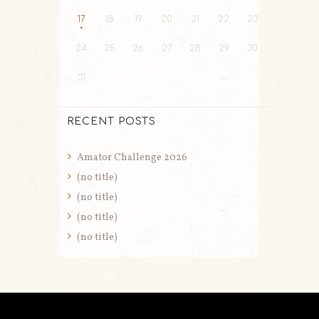
17
18
19
20
21
22
23
24
25
26
27
28
29
30
31
RECENT POSTS
Amator Challenge 2026
(no title)
(no title)
(no title)
(no title)