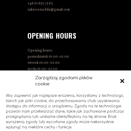
+48 61 855 73 83
zakrecona.bila@gmail.com
OPENING HOURS
Opening hours:
poniedziałek 16:00–01:00
wtorek 16:00–01:00
środa 16:00–01:00
Thursday 15:00–01:00
Zarządzaj zgodami plików
Friday 15:00–02:00
cookie
Saturday 14:00–02:00
Sunday 14:00–00:00
Aby zapewnić jak najlepsze wrażenia, korzystamy z technologii,
takich jak pliki cookie, do przechowywania i/lub uzyskiwania
dostępu do informacji o urządzeniu. Zgoda na te technologie
pozwoli nam przetwarzać dane, takie jak zachowanie podczas
SOCIAL MEDIA
przeglądania lub unikalne identyfikatory na tej stronie. Brak
wyrażenia zgody lub wycofanie zgody może niekorzystnie
wpłynąć na niektóre cechy i funkcje.