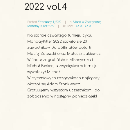
2022 vol.4
Posted
February 1, 2022
in
Bilard w Zakręconej
,
Monday Killer 2022
1279
0
0
Na starcie czwartego turnieju cyklu
MondayKiller 2022 stawiło się 20
zawodników. Do półfinałów dotarli
Maciej Zalewski oraz Mateusz Jukiewicz.
W finale zagrali Yahor Mikheyenka i
Michał Berkec, a zwycięstwo w turnieju
wywalczył Michał.
W styczniowych rozgrywkach najlepszy
okazał się Adam Stankiewicz.
Gratulujemy wszystkim uczestnikom i do
zobaczenia w następny poniedziałek!