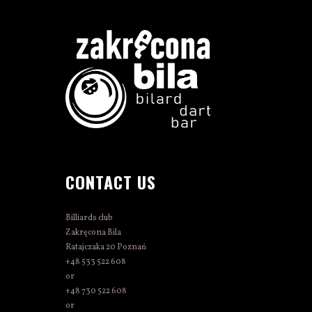
CONTACT US
Billiards club
Zakręcona Bila
Ratajczaka 20 Poznań
+48 533 522 608
or
+48 730 522 608
or