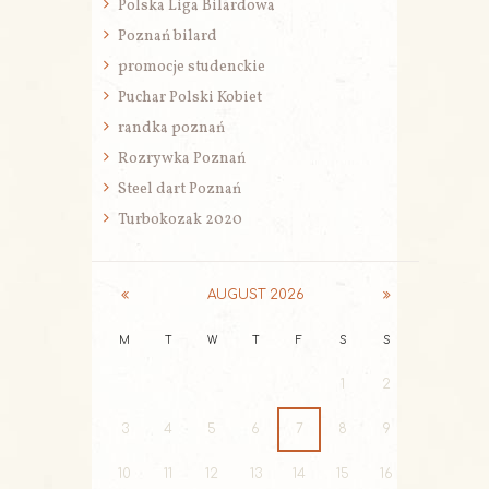
Polska Liga Bilardowa
Poznań bilard
promocje studenckie
Puchar Polski Kobiet
randka poznań
Rozrywka Poznań
Steel dart Poznań
Turbokozak 2020
AUGUST
2026
M
T
W
T
F
S
S
1
2
3
4
5
6
7
8
9
10
11
12
13
14
15
16