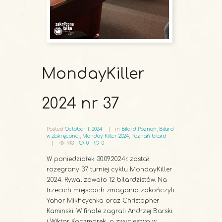
MondayKiller
2024 nr 37
Posted
October 1, 2024
in
Bilard Poznań
,
Bilard
w Zakręconej
,
Monday Killer 2024
,
Poznań bilard
913
0
0
W poniedziałek 30.09.2024r. został
rozegrany 37. turniej cyklu MondayKiller
2024. Rywalizowało 12 bilardzistów. Na
trzecich miejscach zmagania zakończyli
Yahor Mikheyenka oraz Christopher
Kaminski. W finale zagrali Andrzej Barski
i Wiktor Kaczmarek, a zwycięstwo w