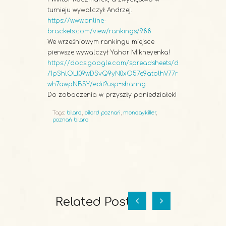
turnieju wywalczył Andrzej.
https://www.online-
brackets.com/view/rankings/988
We wrześniowym rankingu miejsce
pierwsze wywalczył Yahor Mikheyenka!
https://docs.google.com/spreadsheets/d
/1pShlOLl09wDSvQ9yN0xO57e9atolhV77r
wh7awpNBSY/edit?usp=sharing
Do zobaczenia w przyszły poniedziałek!
Tags:
bilard
,
bilard poznań
,
mondaykiller
,
poznań bilard
Related Posts