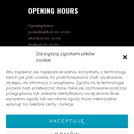
OPENING HOURS
Opening hours:
poniedziałek 16:00–01:00
wtorek 16:00–01:00
środa 16:00–01:00
Thursday 15:00–01:00
Zarządzaj zgodami plików
Friday 15:00–02:00
cookie
Saturday 14:00–02:00
Sunday 14:00–00:00
Aby zapewnić jak najlepsze wrażenia, korzystamy z technologii,
takich jak pliki cookie, do przechowywania i/lub uzyskiwania
dostępu do informacji o urządzeniu. Zgoda na te technologie
pozwoli nam przetwarzać dane, takie jak zachowanie podczas
SOCIAL MEDIA
przeglądania lub unikalne identyfikatory na tej stronie. Brak
wyrażenia zgody lub wycofanie zgody może niekorzystnie
wpłynąć na niektóre cechy i funkcje.
Like us!
AKCEPTUJĘ