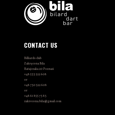
CONTACT US
Billiards club
Zakręcona Bila
Ratajczaka 20 Poznań
+48 533 522 608
or
+48 730 522 608
or
+48 61 855 73 83
zakrecona.bila@gmail.com