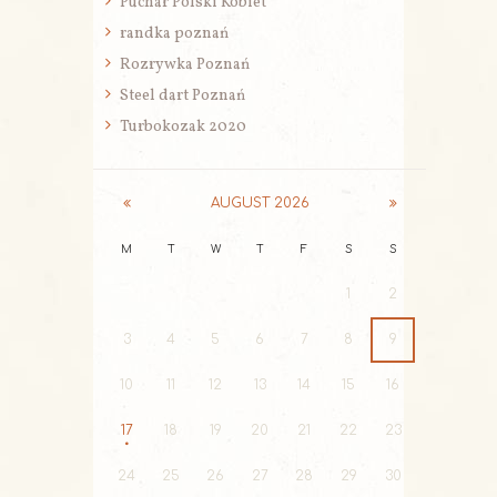
Puchar Polski Kobiet
randka poznań
Rozrywka Poznań
Steel dart Poznań
Turbokozak 2020
AUGUST
2026
M
T
W
T
F
S
S
1
2
3
4
5
6
7
8
9
10
11
12
13
14
15
16
17
18
19
20
21
22
23
24
25
26
27
28
29
30