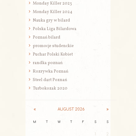
Monday Killer 2023
Monday Killer 2024
Nauka gry w bilard
Polska Liga Bilardowa
Poznań bilard
promocje studenckie
Puchar Polski Kobiet
randka poznań
Rozrywka Poznań
Steel dart Poznań
Turbokozak 2020
AUGUST
2026
M
T
W
T
F
S
S
1
2