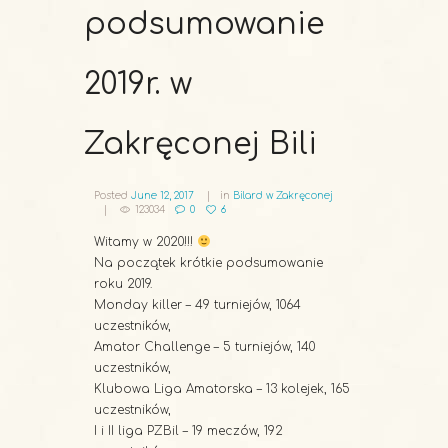
podsumowanie
2019r. w
Zakręconej Bili
Posted
June 12, 2017
in
Bilard w Zakręconej
123034
0
6
Witamy w 2020!!!
Na początek krótkie podsumowanie
roku 2019.
Monday killer – 49 turniejów, 1064
uczestników,
Amator Challenge – 5 turniejów, 140
uczestników,
Klubowa Liga Amatorska – 13 kolejek, 165
uczestników,
I i II liga PZBil – 19 meczów, 192