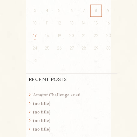
3
4
5
6
7
8
9
10
11
12
13
14
15
16
17
18
19
20
21
22
23
24
25
26
27
28
29
30
31
RECENT POSTS
Amator Challenge 2026
(no title)
(no title)
(no title)
(no title)