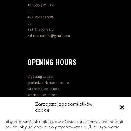
+48 533 522 608
or
+48 730 522 608
or
+48 61 855 73 83
zakrecona.bila@gmail.com
OPENING HOURS
Opening hours:
poniedziałek 16:00–01:00
wtorek 16:00–01:00
środa 16:00–01:00
Thursday 15:00–01:00
Zarządzaj zgodami plików
Friday 15:00–02:00
cookie
Saturday 14:00–02:00
Sunday 14:00–00:00
Aby zapewnić jak najlepsze wrażenia, korzystamy z technologii,
takich jak pliki cookie, do przechowywania i/lub uzyskiwania